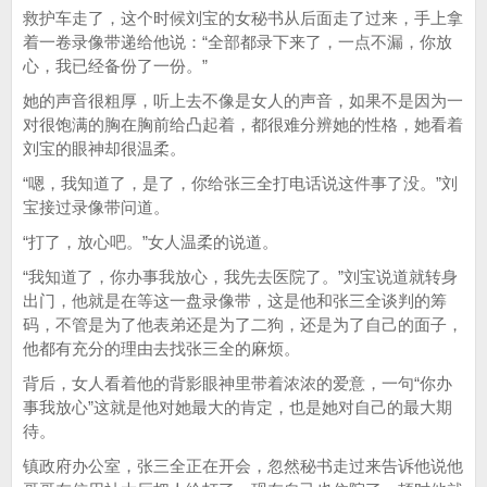
救护车走了，这个时候刘宝的女秘书从后面走了过来，手上拿
着一卷录像带递给他说：“全部都录下来了，一点不漏，你放
心，我已经备份了一份。”
她的声音很粗厚，听上去不像是女人的声音，如果不是因为一
对很饱满的胸在胸前给凸起着，都很难分辨她的性格，她看着
刘宝的眼神却很温柔。
“嗯，我知道了，是了，你给张三全打电话说这件事了没。”刘
宝接过录像带问道。
“打了，放心吧。”女人温柔的说道。
“我知道了，你办事我放心，我先去医院了。”刘宝说道就转身
出门，他就是在等这一盘录像带，这是他和张三全谈判的筹
码，不管是为了他表弟还是为了二狗，还是为了自己的面子，
他都有充分的理由去找张三全的麻烦。
背后，女人看着他的背影眼神里带着浓浓的爱意，一句“你办
事我放心”这就是他对她最大的肯定，也是她对自己的最大期
待。
镇政府办公室，张三全正在开会，忽然秘书走过来告诉他说他