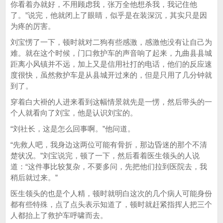
你看着办就好，不用顾虑我，张万全他想杀我，我记住他
了。”说完，他就闭上了眼睛，似乎是在装深沉，其实只是因
为疼的厉害。
刘宝愣了一下，顿时就对二狗有些感激，感激他没有让自己为
难。就在这个时候，门口救护车的声音响了起来，九曲县县城
距离小风镇并不远，加上又是信用社打的电话，他们的反应速
度很快，虽然救护车是从县城开过来的，但是只用了几分钟就
到了。
穿着白大褂的人进来看到这幅情景就先是一愣，然后带头的一
个人就看向了刘宝，他是认识刘宝的。
“刘社长，这是怎么回事啊。”他问道。
“先救人吧，我身边这两位可能有骨折，那边昏迷的那个不清
楚状况。”刘宝说完，顿了一下，然后看着医生领头的人说
道：“这件事比较复杂，不要多问，先把他们拉到医院去，我
稍后就过来。”
医生领头的也是个人精，顿时就明白这次的几个病人可能身份
都有些特殊，点了点头表示知道了，顿时就赶紧指挥人把三个
人都抬上了救护车呼啸而去。