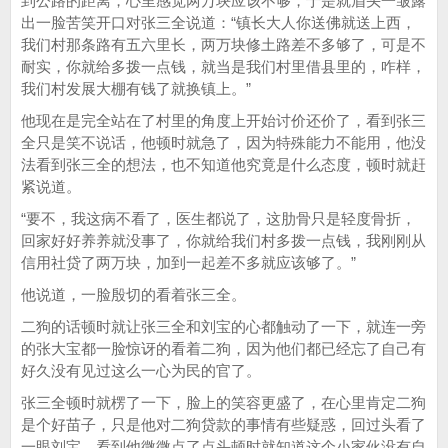
到公路的距离，心里感觉两万块应该不够，于是就眉头一皱露
出一脸苦笑开口对张三全说道：“镇长大人你送佛就送上西，
我们村那条路有五六里长，两万块修土路差不多够了，可是不
耐实，你就给多拨一点钱，就当是我们村里借县里的，咋样，
我们村发展大棚有钱了就换镇上。”
他现在是完全站在了村里的角度上开始讨价还价了，看到张三
全只是笑不说话，他顿时就急了，因为特殊能力不能用，他没
法看到张三全的想法，也不知道他究竟是什么态度，顿时就赶
紧说道。
“要不，我这病不看了，医生都说了，这肋骨只是轻度骨折，
回家好好养养就没事了，你就给我们村多拨一点钱，我刚刚从
信用社贷了两万块，加到一起差不多就应该够了。”
他说道，一脸殷切的看着张三全。
二狗的话顿时就让张三全和刘宝的心都触动了一下，就连一旁
的张大宝都一脸惊讶的看着二狗，因为他们都已经忘了自己有
好久没有见过这么一心为民的官了。
张三全顿时就楞了一下，脸上的笑容更盛了，在心里肯定二狗
是个好苗子，只是他对二狗贷款的事情有些疑惑，回过头看了
一眼刘宝，看到他微微点了点头顿时就知道这个小家伙没有自