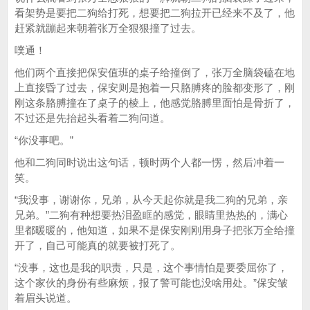
看架势是要把二狗给打死，想要把二狗拉开已经来不及了，他
赶紧就蹦起来朝着张万全狠狠撞了过去。
噗通！
他们两个直接把保安值班的桌子给撞倒了，张万全脑袋磕在地
上直接昏了过去，保安则是抱着一只胳膊疼的脸都变形了，刚
刚这条胳膊撞在了桌子的棱上，他感觉胳膊里面怕是骨折了，
不过还是先抬起头看着二狗问道。
“你没事吧。”
他和二狗同时说出这句话，顿时两个人都一愣，然后冲着一
笑。
“我没事，谢谢你，兄弟，从今天起你就是我二狗的兄弟，亲
兄弟。”二狗有种想要热泪盈眶的感觉，眼睛里热热的，满心
里都暖暖的，他知道，如果不是保安刚刚用身子把张万全给撞
开了，自己可能真的就要被打死了。
“没事，这也是我的职责，只是，这个事情怕是要委屈你了，
这个家伙的身份有些麻烦，报了警可能也没啥用处。”保安皱
着眉头说道。