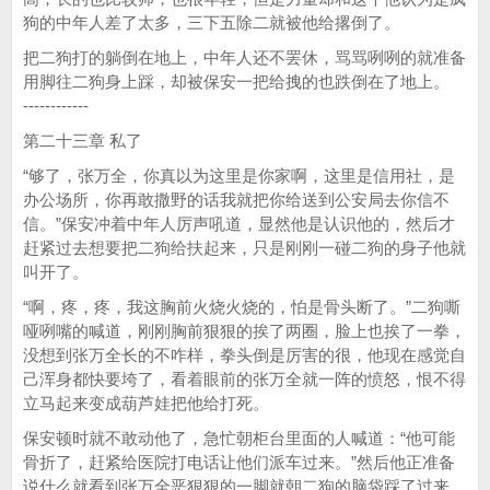
狗的中年人差了太多，三下五除二就被他给撂倒了。
把二狗打的躺倒在地上，中年人还不罢休，骂骂咧咧的就准备
用脚往二狗身上踩，却被保安一把给拽的也跌倒在了地上。
------------
第二十三章 私了
“够了，张万全，你真以为这里是你家啊，这里是信用社，是
办公场所，你再敢撒野的话我就把你给送到公安局去你信不
信。”保安冲着中年人厉声吼道，显然他是认识他的，然后才
赶紧过去想要把二狗给扶起来，只是刚刚一碰二狗的身子他就
叫开了。
“啊，疼，疼，我这胸前火烧火烧的，怕是骨头断了。”二狗嘶
哑咧嘴的喊道，刚刚胸前狠狠的挨了两圈，脸上也挨了一拳，
没想到张万全长的不咋样，拳头倒是厉害的很，他现在感觉自
己浑身都快要垮了，看着眼前的张万全就一阵的愤怒，恨不得
立马起来变成葫芦娃把他给打死。
保安顿时就不敢动他了，急忙朝柜台里面的人喊道：“他可能
骨折了，赶紧给医院打电话让他们派车过来。”然后他正准备
说什么就看到张万全恶狠狠的一脚就朝二狗的脑袋踩了过来，