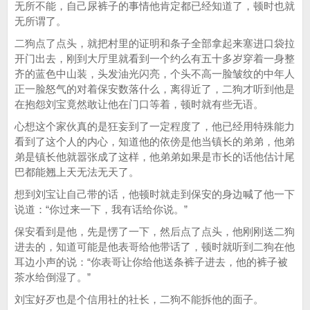
无所不能，自己尿裤子的事情他肯定都已经知道了，顿时也就
无所谓了。
二狗点了点头，就把村里的证明和条子全部拿起来塞进口袋拉
开门出去，刚到大厅里就看到一个约么有五十多岁穿着一身整
齐的蓝色中山装，头发油光闪亮，个头不高一脸皱纹的中年人
正一脸怒气的对着保安数落什么，离得近了，二狗才听到他是
在抱怨刘宝竟然敢让他在门口等着，顿时就有些无语。
心想这个家伙真的是狂妄到了一定程度了，他已经用特殊能力
看到了这个人的内心，知道他的依傍是他当镇长的弟弟，他弟
弟是镇长他就嚣张成了这样，他弟弟如果是市长的话他估计尾
巴都能翘上天无法无天了。
想到刘宝让自己带的话，他顿时就走到保安的身边喊了他一下
说道：“你过来一下，我有话给你说。”
保安看到是他，先是愣了一下，然后点了点头，他刚刚送二狗
进去的，知道可能是他表哥给他带话了，顿时就听到二狗在他
耳边小声的说：“你表哥让你给他送条裤子进去，他的裤子被
茶水给倒湿了。”
刘宝好歹也是个信用社的社长，二狗不能拆他的面子。