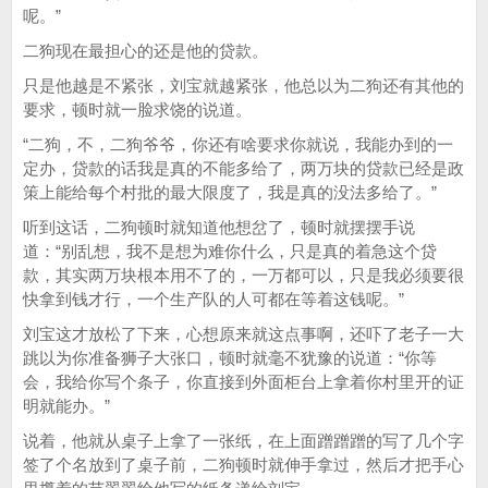
呢。”
二狗现在最担心的还是他的贷款。
只是他越是不紧张，刘宝就越紧张，他总以为二狗还有其他的
要求，顿时就一脸求饶的说道。
“二狗，不，二狗爷爷，你还有啥要求你就说，我能办到的一
定办，贷款的话我是真的不能多给了，两万块的贷款已经是政
策上能给每个村批的最大限度了，我是真的没法多给了。”
听到这话，二狗顿时就知道他想岔了，顿时就摆摆手说
道：“别乱想，我不是想为难你什么，只是真的着急这个贷
款，其实两万块根本用不了的，一万都可以，只是我必须要很
快拿到钱才行，一个生产队的人可都在等着这钱呢。”
刘宝这才放松了下来，心想原来就这点事啊，还吓了老子一大
跳以为你准备狮子大张口，顿时就毫不犹豫的说道：“你等
会，我给你写个条子，你直接到外面柜台上拿着你村里开的证
明就能办。”
说着，他就从桌子上拿了一张纸，在上面蹭蹭蹭的写了几个字
签了个名放到了桌子前，二狗顿时就伸手拿过，然后才把手心