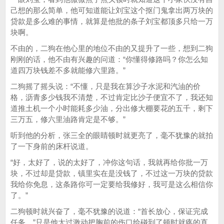
己想的那么简单，他可知道能让刘宝这个抠门鬼拿出两万块的
贷款是多么难的事情，就算是他批的条子刘宝都顶多只给一万
块啊。
不由的，二狗在他心里的地位不由的又提升了一些，想到二狗
刚刚的话，他不由有兴趣的问道：“你懂得修路吗？你怎么知
道四万块钱差不多就能修六里路。”
二狗摇了摇头说：“不懂，只是我在算沙子水泥和汽油的价
格，沥青多少钱我不清楚，不过肯定比沙子便宜不了，我还知
道推土机一个小时能耗多少油，分出修大棚要花的五千，剩下
三万五，修六里油路肯定是不够。”
听到他的分析，张三全的眼睛顿时就更亮了，毫不犹豫的就拍
了一下身前的床杆说道。
“好，太好了，说的太好了，冲你这句话，我就再给你批一万
块，不过却是贷款，镇里实在是没钱了，不过这一万块的贷款
我给你免息，这条路你可一定要给我修好，我可是这么相信你
了。”
二狗顿时就兴奋了，毫不犹豫的说道：“首长放心，保证完成
任务。”只是他太过激动把胸前的伤口给碰到了顿时就疼的直