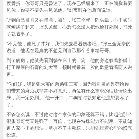
度骨折，你哥哥只是昏迷了，现在已经醒来了，正在闹腾着要
见你，你要不要先去见见他。”刘宝跟在他后面说道。
听到自己哥哥又在闹腾，顿时，张三全就一阵头晕，心里顿时
就烦躁了起来，眉头紧皱，心想怎么没人把他给打死啊，打死
了就省事了。
“不见他，他死了才好，我们先去看看伤者吧。”张三全无奈的
说道，他现在是真的不想见到自己那个惹事精哥哥。
到了病房，他就先看到躺在床上的二狗，他的旁边躺着胳膊上
打了厚厚的石膏的刘大宝，顿时就带着一脸的歉意看着两人说
道。
“你们好，我是张大宝的弟弟张三宝，因为我哥哥的鲁莽给你
们带来的麻烦我非常不好意思，两位有什么需求的话还请说出
来，我一定办到。”他一开口，二狗顿时就知道他是想要私了
了。
不管怎么说，不过他对这个家伙的印象还算不错，比起他那个
混蛋哥哥简直是强了一百倍，他现在特殊能力不能用，不能知
道人家心里的想法，掌握不了主动权，只能先压着心里的怒气
说道。