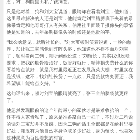
惹，对二狗能提出私了很满意。
只是他对着二狗和刘大宝说道，眼睛却在看着刘宝，他知道，
这里最难解决的人还是刘宝，他能肯定刘宝胳膊底下夹着的录
像带肯定和他哥哥打人有关系，信用社里面装了摄像头的事情
他是知道的，去年采购摄像头的时候还是他批的字。
“我么啥意见，就听社长的。”刘大宝顿时笑着说道，一脸的憨
厚，却让张三宝感觉到阵阵头疼，他知道他不得不面对刘宝
了，顿时看向二狗，却听到他说道：“刘镇长，其实我也没啥
要求，把我的肋骨给治好，饭管好就行，精神损失费什么的你
看着给点就好，就是我村里最近正在发展蔬菜大棚，村里实在
是没钱，这不，找刘社长贷了一点款，只是贷款终究要还，我
希望镇上能给点支持。”
这句话出来，顿时刘宝的眼睛就亮了，张三全的脑袋就更疼
了。
他忽然发现眼前的这个年龄最小的家伙才是最难收拾的一个，
怪不得人家肯私了，原来是准备敲自己一杠子，不过对二狗说
的话刘三宝却并不反感，因为二狗的话里全部都是在给村里要
好处，却没有为他自己本身争取多少好处，身为镇长，他喜欢
这种愿意为百姓着想的村官。