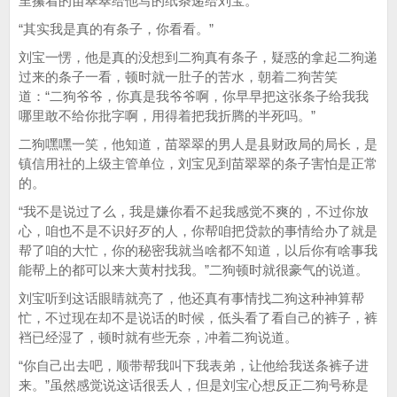
里攥着的苗翠翠给他写的纸条递给刘宝。
“其实我是真的有条子，你看看。”
刘宝一愣，他是真的没想到二狗真有条子，疑惑的拿起二狗递
过来的条子一看，顿时就一肚子的苦水，朝着二狗苦笑
道：“二狗爷爷，你真是我爷爷啊，你早早把这张条子给我我
哪里敢不给你批字啊，用得着把我折腾的半死吗。”
二狗嘿嘿一笑，他知道，苗翠翠的男人是县财政局的局长，是
镇信用社的上级主管单位，刘宝见到苗翠翠的条子害怕是正常
的。
“我不是说过了么，我是嫌你看不起我感觉不爽的，不过你放
心，咱也不是不识好歹的人，你帮咱把贷款的事情给办了就是
帮了咱的大忙，你的秘密我就当啥都不知道，以后你有啥事我
能帮上的都可以来大黄村找我。”二狗顿时就很豪气的说道。
刘宝听到这话眼睛就亮了，他还真有事情找二狗这种神算帮
忙，不过现在却不是说话的时候，低头看了看自己的裤子，裤
裆已经湿了，顿时就有些无奈，冲着二狗说道。
“你自己出去吧，顺带帮我叫下我表弟，让他给我送条裤子进
来。”虽然感觉说这话很丢人，但是刘宝心想反正二狗号称是