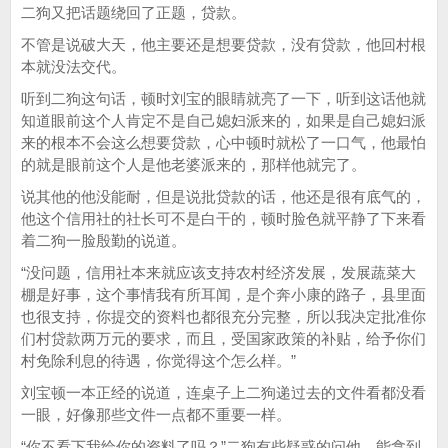
二狗又把话题绕回了正题，贷款。
不管是说破大天，他主要还是想要贷款，没有贷款，他回村根
本就没法交代。
听到二狗这句话，顿时刘宝的眼睛就亮了一下，听到这话他就
知道眼前这个人肯定不是自己媳妇派来的，如果是自己媳妇派
来的根本不会这么想要贷款，心中顿时就松了一口气，他最怕
的就是眼前这个人是他老婆派来的，那样他就完了。
说其他的他没能耐，但是说批贷款的话，他还是很有底气的，
他这个信用社的社长可不是白干的，顿时脸色就平静了下来看
着二狗一脸殷勤的说道。
“没问题，信用社本来就应该支持农村经济发展，发展蔬菜大
棚是好事，这个事情我有所耳闻，是个奔小康的路子，县里面
也很支持，你提交的资料也都很充分完整，所以我决定批准你
们村贷款两万元的要求，而且，受国家政策的补贴，给予你们
村免除利息的待遇，你觉得这个怎么样。”
刘宝顿一本正经的说道，连桌子上二狗递过去的文件看都没看
一眼，好像那些文件一点都不重要一样。
“你不看下我给你的资料了吗？”二狗有些疑惑的问他，能拿到