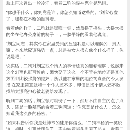
脸上再次冒出一脸冷汗，看着二狗的眼神完全是恐惧。
“你想干什么，你究竟是谁，你怎么知道这些的。”刘宝心虚
了，腿都在不断的颤抖着。
看着他的样子，二狗就是嘿嘿一笑，然后摇了摇头，大摇大摆
的坐在他办公桌前的椅子上，一脸平静的看着他说道。
“刘宝同志，其实你在家里受到的压迫我是可以理解的，男人
嘛，本来就应该强势一点，总是被女人摆布像个什么样子，你
说是吧。”
说实话，二狗对刘宝找个情人的事情还真的能够理解，说起来
这个刘宝也挺可怜的，因为娶了这么一个不管在地位还是其他
方面都比较强势的媳妇，所以他在家里的地位简直低的令人发
指,在家里简直就和一个仆人差不多，即便是找个情人还不敢
找的太漂亮担心被老婆给发现了。
听到二狗的话，刘宝顿时就愣了一下，然后不由自主的点了点
头，还是一脸疑惑的看着二狗问道：“你究竟是什么人，怎么
知道我这么多的秘密。”
“如果我告诉你我是灶神爷的徒弟你信么。”二狗神秘的一笑说
道，顿时，刘宝就愣住了，不由皱着眉头思索了起来，看着二