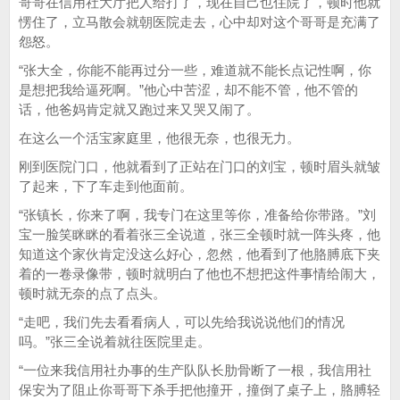
哥哥在信用社大厅把人给打了，现在自己也住院了，顿时他就
愣住了，立马散会就朝医院走去，心中却对这个哥哥是充满了
怨怒。
“张大全，你能不能再过分一些，难道就不能长点记性啊，你
是想把我给逼死啊。”他心中苦涩，却不能不管，他不管的
话，他爸妈肯定就又跑过来又哭又闹了。
在这么一个活宝家庭里，他很无奈，也很无力。
刚到医院门口，他就看到了正站在门口的刘宝，顿时眉头就皱
了起来，下了车走到他面前。
“张镇长，你来了啊，我专门在这里等你，准备给你带路。”刘
宝一脸笑眯眯的看着张三全说道，张三全顿时就一阵头疼，他
知道这个家伙肯定没这么好心，忽然，他看到了他胳膊底下夹
着的一卷录像带，顿时就明白了他也不想把这件事情给闹大，
顿时就无奈的点了点头。
“走吧，我们先去看看病人，可以先给我说说他们的情况
吗。”张三全说着就往医院里走。
“一位来我信用社办事的生产队队长肋骨断了一根，我信用社
保安为了阻止你哥哥下杀手把他撞开，撞倒了桌子上，胳膊轻