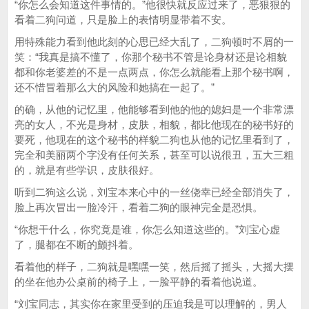
“你怎么会知道这件事情的。”他很快就反应过来了，恶狠狠的
看着二狗问道，只是脸上的表情明显带着不安。
用特殊能力看到他此刻的心思已经大乱了，二狗顿时不屑的一
笑：“我真是搞不懂了，你那个秘书不管是论身材还是论相貌
都和你老婆差的不是一点两点，你怎么就能看上那个秘书啊，
还不惜冒着那么大的风险和她搞在一起了。”
的确，从他的记忆里，他能够看到他的他的媳妇是一个非常漂
亮的女人，不光是身材，皮肤，相貌，都比他现在的秘书好的
要死，他现在的这个秘书的样貌二狗也从他的记忆里看到了，
完全和美丽两个字没有任何关系，甚至可以说很丑，五大三粗
的，就是有些学识，皮肤很好。
听到二狗这么说，刘宝本来心中的一丝侥幸已经全部消失了，
脸上再次冒出一脸冷汗，看着二狗的眼神完全是恐惧。
“你想干什么，你究竟是谁，你怎么知道这些的。”刘宝心虚
了，腿都在不断的颤抖着。
看着他的样子，二狗就是嘿嘿一笑，然后摇了摇头，大摇大摆
的坐在他办公桌前的椅子上，一脸平静的看着他说道。
“刘宝同志，其实你在家里受到的压迫我是可以理解的，男人