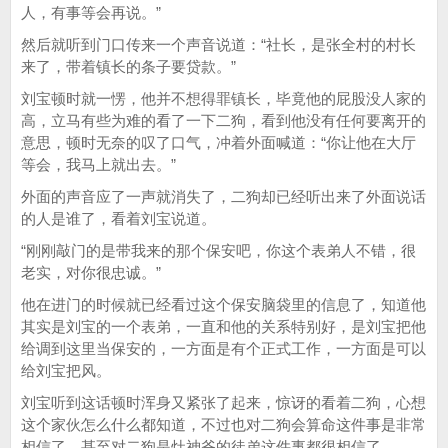
人，有事等会再说。”
然后就听到门口传来一个声音说道：“社长，是张全村的村长
来了，带着镇长的条子要贷款。”
刘宝顿时就一愣，他并不想得罪镇长，毕竟他的屁股没人家的
高，立马有些为难的看了一下二狗，看到他没有任何要离开的
意思，顿时无奈的叹了口气，冲着外面喊道：“你让他在大厅
等会，我马上就出去。”
外面的声音应了一声就消失了，二狗却已经听出来了外面说话
的人是谁了，看着刘宝说道。
“刚刚敲门的是带我来的那个保安吧，你这个表弟人不错，很
老实，对你很忠诚。”
他在进门的时候就已经看过这个保安脑袋里的信息了，知道他
其实是刘宝的一个表弟，一直和他的关系特别好，是刘宝把他
给调到这里当保安的，一方面是有个正式工作，一方面是可以
给刘宝把风。
刘宝听到这话顿时浑身又紧张了起来，惊讶的看着二狗，心想
这个家伙怎么什么都知道，不过也对二狗会算命这件事是非常
相信了，甚至对二狗是灶神爷的徒弟这件事都很相信了。