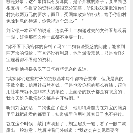
棚是好事，这个事情我有所耳闻，是个奔械的路子，县里面也
很支持，你提交的资料也都很充分完整，所以我决定批准你们
村贷款两万元的要求，而且，受国家政策的补贴，给予你们村
免除利息的待遇，你觉得这个怎么样。”
刘宝顿一本正经的说道，连桌子上二狗递过去的文件看都没看
一眼，好像那些文件一点都不重要一样。
“你不看下我给你的资料了吗？”二狗有些疑惑的问他，能拿到
两万块的贷款，而且还没有利息，他当然没意见，只是奇怪刘
宝连看都不看他的资料。
却看到他摇摇头叹了口气有些无奈的说道。
“其实你们这些村子的贷款基本每个都符合要求，但我是真的
不敢全批，信用社虽然有钱，但是也没你想的那么有钱，镇信
用社本来就不是非常大的单位，上面给的款子都是有限度的，
我今天给你批贷款这都是在开特例。”
听到刘宝的话，二狗也点了点头，他用特殊能力在刘宝的脑袋
里早就把能看的都看了，知道镇里信用社其实日子也不好过。
就在这个时候，敲门声响起了，刘宝眉头一皱，看了一眼二狗
露出一脸歉意，然后冲着门外喊道：“我这会在会见重要客