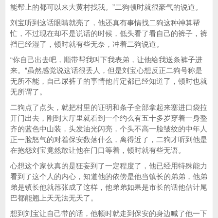
能帮上的都可以来大黄村找我。”二狗顿时就很豪气的说道。
刘宝听到这话眼睛就亮了，他还真有事情找二狗这种神算帮
忙，不过现在却不是说话的时候，低头看了看自己的裤子，裤
裆已经湿了，顿时就有些无奈，冲着二狗说道。
“你自己出去吧，顺带帮我叫下我表弟，让他给我送条裤子进
来。”虽然感觉说这话很丢人，但是刘宝心想反正二狗号称是
无所不能，自己尿裤子的事情他肯定都已经知道了，顿时也就
无所谓了。
二狗点了点头，就把村里的证明和条子全部拿起来塞进口袋拉
开门出去，刚到大厅里就看到一个约么有五十多岁穿着一身整
齐的蓝色中山装，头发油光闪亮，个头不高一脸皱纹的中年人
正一脸怒气的对着保安数落什么，离得近了，二狗才听到他是
在抱怨刘宝竟然敢让他在门口等着，顿时就有些无语。
心想这个家伙真的是狂妄到了一定程度了，他已经用特殊能力
看到了这个人的内心，知道他的依傍是他当镇长的弟弟，他弟
弟是镇长他就嚣张成了这样，他弟弟如果是市长的话他估计尾
巴都能翘上天无法无天了。
想到刘宝让自己带的话，他顿时就走到保安的身边喊了他一下