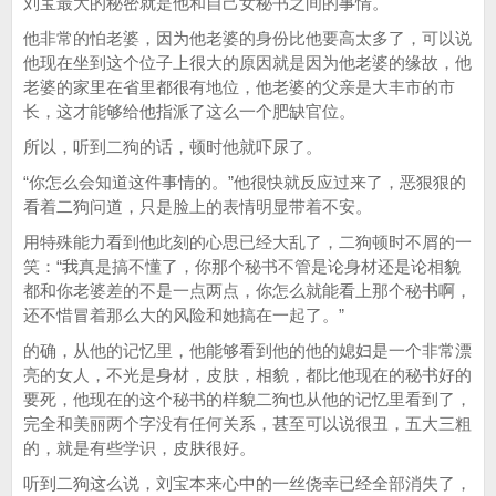
刘宝最大的秘密就是他和自己女秘书之间的事情。
他非常的怕老婆，因为他老婆的身份比他要高太多了，可以说
他现在坐到这个位子上很大的原因就是因为他老婆的缘故，他
老婆的家里在省里都很有地位，他老婆的父亲是大丰市的市
长，这才能够给他指派了这么一个肥缺官位。
所以，听到二狗的话，顿时他就吓尿了。
“你怎么会知道这件事情的。”他很快就反应过来了，恶狠狠的
看着二狗问道，只是脸上的表情明显带着不安。
用特殊能力看到他此刻的心思已经大乱了，二狗顿时不屑的一
笑：“我真是搞不懂了，你那个秘书不管是论身材还是论相貌
都和你老婆差的不是一点两点，你怎么就能看上那个秘书啊，
还不惜冒着那么大的风险和她搞在一起了。”
的确，从他的记忆里，他能够看到他的他的媳妇是一个非常漂
亮的女人，不光是身材，皮肤，相貌，都比他现在的秘书好的
要死，他现在的这个秘书的样貌二狗也从他的记忆里看到了，
完全和美丽两个字没有任何关系，甚至可以说很丑，五大三粗
的，就是有些学识，皮肤很好。
听到二狗这么说，刘宝本来心中的一丝侥幸已经全部消失了，