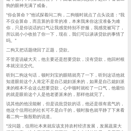
狗的眼神充满了戒备。
“你会算命？”他试探着问二狗，二狗顿时就点了点头说道：“我
不仅会算命，而且算的非常的准，本来我来你这没准备为难
你，只是你说话的口气让我感觉特别不舒服，我感觉被写了，
所以就小小收拾了你一下，现在，我们可以谈谈贷款的事情了
吗。”
二狗又把话题绕回了正题，贷款。
不管是说破大天，他主要还是想要贷款，没有贷款，他回村根
本就没法交代。
听到二狗这句话，顿时刘宝的眼睛就亮了一下，听到这话他就
知道眼前这个人肯定不是自己媳妇派来的，如果是自己媳妇派
来的根本不会这么想要贷款，心中顿时就松了一口气，他最怕
的就是眼前这个人是他老婆派来的，那样他就完了。
说其他的他没能耐，但是说批贷款的话，他还是很有底气的，
他这个信用社的社长可不是白干的，顿时脸色就平静了下来看
着二狗一脸殷勤的说道。
“没问题，信用社本来就应该支持农村经济发展，发展蔬菜大