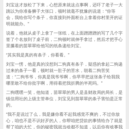
刘宝这才放松了下来，心想原来就这点事啊，还吓了老子一大
跳以为你准备狮子大张口，顿时就毫不犹豫的说道：“你等
会，我给你写个条子，你直接到外面柜台上拿着你村里开的证
明就能办。”
说着，他就从桌子上拿了一张纸，在上面蹭蹭蹭的写了几个字
签了个名放到了桌子前，二狗顿时就伸手拿过，然后才把手心
里攥着的苗翠翠给他写的纸条递给刘宝。
“其实我是真的有条子，你看看。”
刘宝一愣，他是真的没想到二狗真有条子，疑惑的拿起二狗递
过来的条子一看，顿时就一肚子的苦水，朝着二狗苦笑
道：“二狗爷爷，你真是我爷爷啊，你早早把这张条子给我我
哪里敢不给你批字啊，用得着把我折腾的半死吗。”
二狗嘿嘿一笑，他知道，苗翠翠的男人是县财政局的局长，是
镇信用社的上级主管单位，刘宝见到苗翠翠的条子害怕是正常
的。
“我不是说过了么，我是嫌你看不起我感觉不爽的，不过你放
心，咱也不是不识好歹的人，你帮咱把贷款的事情给办了就是
帮了咱的大忙，你的秘密我就当啥都不知道，以后你有啥事我