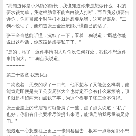
“我知道你是小风镇的镇长，我也知道你来是想做什么，我的
要求很简单，我这根肋骨不能白白被人打断，而且我必须要告
诉你，你哥哥那个时候根本就是想要杀我，这可是谋杀。”二
狗不说话了，他知道张三全应该能听懂自己的话了。
张三全当然能听懂，沉默了一下，看着二狗说道：“既然你能
说出这些话，你应该是想要私了了。”
“是的，私了，这件事情闹大对你没任何好处，我也不想这件
事情闹大。”二狗点头说道。
------------
第二十四章 我想尿尿
二狗说着，无奈的叹了一口气，他不想私了又能怎么样啊，他
能肯定即便是去了公安局张大全也肯定不会有什么麻烦的，顶
多就是拘留两天罚点钱了事，为这个得罪了张三全不值得。
张三全脸上的愁眉顿时就舒展了一些，点了点头说道：“私了
也好，你们有什么要求尽管提出来吧，能满足的我尽量满足你
们。”
他最近一心想要往上更上一步到县里去，根本一点麻烦都不想