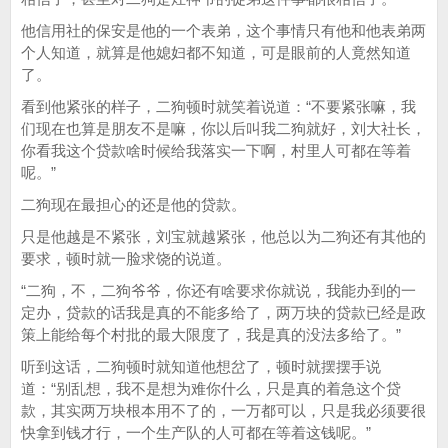
他信用社的保安是他的一个表弟，这个事情只有他和他表弟两
个人知道，就算是他媳妇都不知道，可是眼前的人竟然知道
了。
看到他紧张的样子，二狗顿时就笑着说道：“不要紧张嘛，我
们现在也算是朋友不是嘛，你以后叫我二狗就好，刘大社长，
你看我这个贷款啥时候给我落实一下啊，村里人可都在等着
呢。”
二狗现在最担心的还是他的贷款。
只是他越是不紧张，刘宝就越紧张，他总以为二狗还有其他的
要求，顿时就一脸求饶的说道。
“二狗，不，二狗爷爷，你还有啥要求你就说，我能办到的一
定办，贷款的话我是真的不能多给了，两万块的贷款已经是政
策上能给每个村批的最大限度了，我是真的没法多给了。”
听到这话，二狗顿时就知道他想岔了，顿时就摆摆手说
道：“别乱想，我不是想为难你什么，只是真的着急这个贷
款，其实两万块根本用不了的，一万都可以，只是我必须要很
快拿到钱才行，一个生产队的人可都在等着这钱呢。”