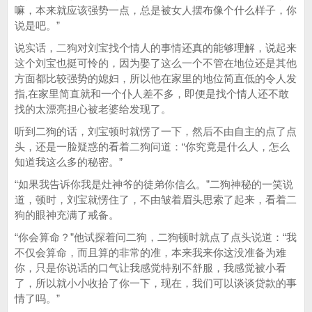
嘛，本来就应该强势一点，总是被女人摆布像个什么样子，你
说是吧。”
说实话，二狗对刘宝找个情人的事情还真的能够理解，说起来
这个刘宝也挺可怜的，因为娶了这么一个不管在地位还是其他
方面都比较强势的媳妇，所以他在家里的地位简直低的令人发
指,在家里简直就和一个仆人差不多，即便是找个情人还不敢
找的太漂亮担心被老婆给发现了。
听到二狗的话，刘宝顿时就愣了一下，然后不由自主的点了点
头，还是一脸疑惑的看着二狗问道：“你究竟是什么人，怎么
知道我这么多的秘密。”
“如果我告诉你我是灶神爷的徒弟你信么。”二狗神秘的一笑说
道，顿时，刘宝就愣住了，不由皱着眉头思索了起来，看着二
狗的眼神充满了戒备。
“你会算命？”他试探着问二狗，二狗顿时就点了点头说道：“我
不仅会算命，而且算的非常的准，本来我来你这没准备为难
你，只是你说话的口气让我感觉特别不舒服，我感觉被小看
了，所以就小小收拾了你一下，现在，我们可以谈谈贷款的事
情了吗。”