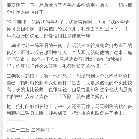
保安愣了一下，然后就点了点头准备往信用社后边走，却被那
个中年人给拉住了。
“你去哪里，先给我的事办了，我警告你啊，耽搁了我的事情
你可负担不起，赶紧把门给我打开，我要去找刘宝批字。”中
年人嚣张的说道，好像信用社是他家一样。
二狗顿时就一阵不屑的一笑，然后就准备转身去窗口办自己的
贷款，不过却没有想到中年人一个大耳光就朝他抽了过来，嘴
里还骂道：“你个小王八蛋竟然敢看不起我，你知道我是谁
吗，你算几把什么东西啊，毛都没长齐的怂货。”
二狗顿时就懵了，顿时他也怒了，他没想到这个疯狗竟然会打
自己，顿时就抡起拳头朝他打了过去，只是虽然他的个头比较
高，长的也比较帅，也很年轻，但是力量却和这个他认为是疯
狗的中年人差了太多，三下五除二就被他给撂倒了。
把二狗打的躺倒在地上，中年人还不罢休，骂骂咧咧的就准备
用脚往二狗身上踩，却被保安一把给拽的也跌倒在了地上。
------------
第二十二章 二狗挨打了