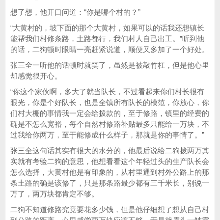
想了想，他开口问道：“你是哪个村的？”
“大黄村的，坡下面的那个大黄村，如果可以的话我还想镇长
能帮我们村修条路，土路都行，我们村人自己出工。”听到他
的话，二狗顿时眼睛一亮赶紧说道，顺便又多加了一个好处。
张三全一听他的话顿时就笑了，虽然是被敲竹杠，但是他心里
却感觉很开心。
“你这个家伙啊，多大了就当队长，不过看起来你们村长很有
眼光，你是个好队长，也是全镇所有队长的模范，你放心，你
们村大棚的事情我一定会给拨款的，至于修路，镇里的经费的
确是不怎么宽裕，每个自然村修路补贴最多只能给一万块，不
过我给你两万，至于能修成什么样子，那就是你的事情了。”
张三全这句话其实有很大的水分的，他最后说给二狗拨两万其
实就有考验二狗的意思，他想看看这个年轻过头的生产队长会
怎么选择，大黄村他是有印象的，从村里通到村外公路上的那
条土路的确是该修了，只是那条路最少都有三千米长，别说一
万了，两万块都肯定不够。
二狗不知道修路究竟要花多少钱，但是他仔细想了想从自己村