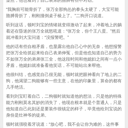
显然，他也看到了自己表弟的胳膊有些不对劲。
“我胸前可能骨折了，张万全那狗怂的拳头太硬了，大宝可能
胳膊骨折了，刚刚撞倒桌子棱上了。”二狗开口说道。
听到这话，顿时刘宝的情绪就变得激动了起来，冲着地上的躺
着还在昏迷的张万全就怒吼道：“张万全，你个王八蛋。”然后
就冲着刘大宝问道：“没报警吧。”
他的话有些自相矛盾，也显露出他自己心中的无奈，他想报警
把张万全给抓起来给自己表弟伸冤，但是他也知道自己的势力
不如张万全的弟弟张三全，他这段时间和他媳妇之间有一点小
矛盾，他媳妇就准备看他笑话，不可能站出来帮他。
他很纠结，也感觉自己很无能，顿时就把眼神看向了地上的二
狗，他渴望二狗能够有一些主意，在他的印象里，算命的都有
几手绝活。
看到刘宝盯着自己，二狗顿时就知道他的想法，只是他的特殊
能力刚刚莫名其妙的消失了，他现在根本就是个普通人，只是
他知道自己此刻还是要装作很镇定的样子，毕竟他给刘宝说的
身份是灶神爷的徒弟。
顿时就强咬着牙说道：“放心吧，我不会让你为难的，这件事