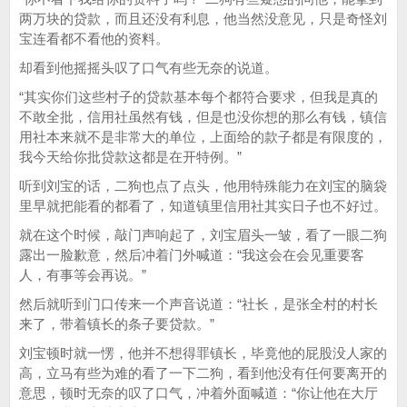
两万块的贷款，而且还没有利息，他当然没意见，只是奇怪刘
宝连看都不看他的资料。
却看到他摇摇头叹了口气有些无奈的说道。
“其实你们这些村子的贷款基本每个都符合要求，但我是真的
不敢全批，信用社虽然有钱，但是也没你想的那么有钱，镇信
用社本来就不是非常大的单位，上面给的款子都是有限度的，
我今天给你批贷款这都是在开特例。”
听到刘宝的话，二狗也点了点头，他用特殊能力在刘宝的脑袋
里早就把能看的都看了，知道镇里信用社其实日子也不好过。
就在这个时候，敲门声响起了，刘宝眉头一皱，看了一眼二狗
露出一脸歉意，然后冲着门外喊道：“我这会在会见重要客
人，有事等会再说。”
然后就听到门口传来一个声音说道：“社长，是张全村的村长
来了，带着镇长的条子要贷款。”
刘宝顿时就一愣，他并不想得罪镇长，毕竟他的屁股没人家的
高，立马有些为难的看了一下二狗，看到他没有任何要离开的
意思，顿时无奈的叹了口气，冲着外面喊道：“你让他在大厅