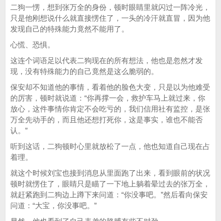
二狗一愣，想到张万全的身份，顿时眼睛里就闪过一阵冷光，
只是他刚想说什么就直接愣住了，一头的冷汗就直冒，因为他
发现自己的特殊能力竟然不能用了。
心慌、恐惧。
这连个词语足以代表二狗现在的所有想法，他也是忽然才发
现，没有特殊能力的自己竟然是这么脆弱的。
保安却不知道他的事情，看着他的脸色大变，只是以为他难受
的厉害，顿时就说道：“你再撑一会，救护车马上就过来，你
放心，这件事情你肯定不会吃亏的，我们信用社有监控，是张
万全先动手的，而且他还想打死你，这是事实，谁也不能否
认。”
听到这话，二狗顿时心里就放松了一点，他也知道自己现在占
着理。
就这个时候刘宝也接到消息从里面跑了出来，看到眼前的状况
顿时就愣住了，眼睛只是瞄了一下地上躺着晕过去的张万全，
就赶紧跑到二狗边上蹲下来问道：“你没事吧。”然后看向保安
问道：“大宝，你没事吧。”