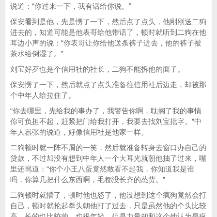
说道：“你过来一下，我有话给你说。”
保安看到是他，先是愣了一下，然后点了点头，他刚刚送二狗
进去的，知道可能是他表哥给他带话了，顿时就听到二狗在他
耳边小声的说：“你表哥让你给他送条裤子进去，他的裤子被
茶水给倒湿了。”
刘宝好歹也是个信用社的社长，二狗不能拆他的面子。
保安愣了一下，然后就点了点头准备往信用社后边走，却被那
个中年人给拉住了。
“你去哪里，先给我的事办了，我警告你啊，耽搁了我的事情
你可负担不起，赶紧把门给我打开，我要去找刘宝批字。”中
年人嚣张的说道，好像信用社是他家一样。
二狗顿时就一阵不屑的一笑，然后就准备转身去窗口办自己的
贷款，不过却没有想到中年人一个大耳光就朝他抽了过来，嘴
里还骂道：“你个小王八蛋竟然敢看不起我，你知道我是谁
吗，你算几把什么东西啊，毛都没长齐的怂货。”
二狗顿时就懵了，顿时他也怒了，他没想到这个疯狗竟然会打
自己，顿时就抡起拳头朝他打了过去，只是虽然他的个头比较
高，长的也比较帅，也很年轻，但是力量却和这个他认为是疯