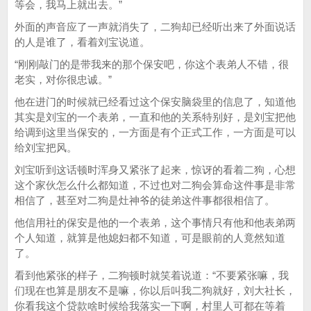
等会，我马上就出去。”
外面的声音应了一声就消失了，二狗却已经听出来了外面说话
的人是谁了，看着刘宝说道。
“刚刚敲门的是带我来的那个保安吧，你这个表弟人不错，很
老实，对你很忠诚。”
他在进门的时候就已经看过这个保安脑袋里的信息了，知道他
其实是刘宝的一个表弟，一直和他的关系特别好，是刘宝把他
给调到这里当保安的，一方面是有个正式工作，一方面是可以
给刘宝把风。
刘宝听到这话顿时浑身又紧张了起来，惊讶的看着二狗，心想
这个家伙怎么什么都知道，不过也对二狗会算命这件事是非常
相信了，甚至对二狗是灶神爷的徒弟这件事都很相信了。
他信用社的保安是他的一个表弟，这个事情只有他和他表弟两
个人知道，就算是他媳妇都不知道，可是眼前的人竟然知道
了。
看到他紧张的样子，二狗顿时就笑着说道：“不要紧张嘛，我
们现在也算是朋友不是嘛，你以后叫我二狗就好，刘大社长，
你看我这个贷款啥时候给我落实一下啊，村里人可都在等着