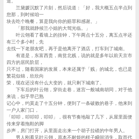
道。
兰黛媛沉默了片刻，然后说道：「好，我大概五点半点到
您那，到时候咱一
块去吃个晚餐，算是我向你的赔罪和感谢。」
「那我就静候兰小姐的大驾光临。」
叶云翎看了看墙上的挂钟，下午两点十五分，离五点半还
有三个多小时，先
去找一下老朋友吧，再于是他离开了酒店，打车到了城南。
有道是，东富西贵，南贫北贱，说的就是多年以前天京市
四方的居民阶层，
只不过，随着国家的发展，本来还属于「贱」的城北，也已是
繁花似锦，欣欣向
荣，现在还没有什么大变的，就只剩下城南了。
下车后的叶云翎，穿街走巷，迷宫一般城南胡同，对于他
来说，似乎早已熟
记心中，约莫走了十五分钟，便到了一条破败的巷子，他来到
一户人家门口，
「叩叩，叩叩叩，叩叩」，很有节奏地敲了几下，从屋里面便
传来穿着拖鞋的脚
步声，房门打开，从里面走出来一个胡子拉碴的中年男人。
男人刚看见叶云翎，原本不耐烦的样子瞬间消失，取而代