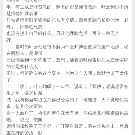
的师傅，他这身本
事，有三成是叶雷教的，剩下的都是师傅教的，叶云翎也不清
楚师傅姓甚名谁，
只知道师傅跟姜鲲鹏副总长有交情，而且姜副总长称他为「老
哥」，师傅临死前，
也没有说出自己叫什么，只让他埋葬之后，再立一块无字
碑。
当时的叶云翎还很不解为什么师傅会低调到这个地步，现
在回想来，是师傅
已经高傲到一个程度了，想想，活着的时候告诉后人立无字碑
的都是些什么人，
不过，师傅确实有这个资本，他为这个人间，默默付出了太多
了。
「唉，」叶云翎叹了一口气，说道，「师傅，你说你要有
生之年，要尽封魔
域，我与你当年也以为你已经做到了，谁知道，天下魔域何其
多，徒儿今次要独
自一人面对了，祈求师傅你在天有灵，保佑徒儿能够逢凶化吉
吧。」说完，便向
师傅的孤坟鞠了三个躬，拧开茅台瓶盖，洒在坟头之上，然后
坐在碑的旁边，默