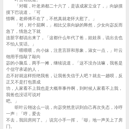
「对喔，叶老弟都二十六了，是该成家立业了，」向缺摸
摸下巴说道，「可
惜啊，老师傅不在了，不然真就老怀大慰了。」
「对，对个屁啊，」相比父亲向缺的释然，少女向宓反而
急了，情急之下就
连脏字都说出来了，「这都什么年代了爸，娃娃亲，说出去也
不怕人笑话。」
「喂喂喂，向小妹，注意言辞和形象，淑女一点，」叶云
翎用手指敲了敲向
宓的小脑瓜，两手一摊，继续说道，「这不没办法嘛，我爸是
个信守承诺的人，
总不好就这样拒绝我爸，让我爸失信于人吧？就去一趟呗，反
正又不是打包票成
功，人家看不上我也是大概率事件啊，到时候人家看不上我，
我爸也没话可说对
吧。」
听叶云翎这么一说，向宓突然意识到自己再次失态，冷哼
一声：「哼，爱去
不去，我回房间了。」说完小手一挥，「嘭」地一声关上了房
门。