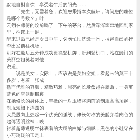
默地自斟自饮，享受着午后的阳光……
「先生，无需着急，欢迎您乘搭本次航班，请问您的座位
是哪个号数？」叶
云翎在师傅的坟前喝了一下午的茅台，然后浑浑噩噩地回到家
里，往床上一躺，
醒来过后已经是次日中午，匆匆忙忙洗漱一番，拉起自己的行
李出发前往机场，
刚好在最后五分钟成功更换登机牌，赶到登机口，站在舱门的
美丽空姐笑着对他
说道。
说是美女，实际上，应该说是美妇空姐，看起来约莫三十
多岁，有着一张成
熟而优雅的容颜，精致巧雅，黑亮的长发盘起在脑后，一身宝
蓝色的空姐制服裹
在她修长的身体上，丰挺的一对玉峰将胸前的制服高高顶起，
制服短裙下浑圆的
大屁股向上翘起一个优美的弧线，修长匀称的美腿穿着肉色的
超薄透明丝袜，映
衬着超薄透明丝袜裹着的大腿的白嫩与细腻，黑色的小鞋穿在
小巧玲珑的玉足上