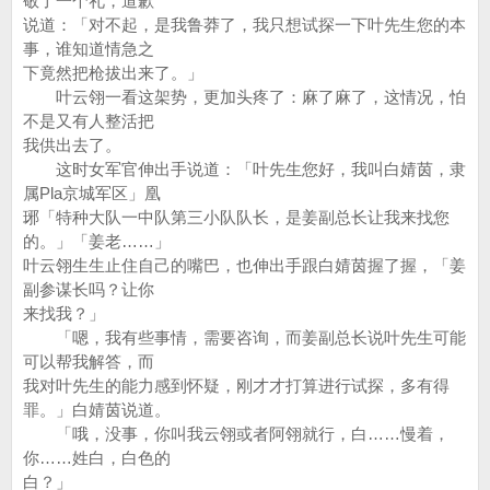
敬了一个礼，道歉
说道：「对不起，是我鲁莽了，我只想试探一下叶先生您的本
事，谁知道情急之
下竟然把枪拔出来了。」
叶云翎一看这架势，更加头疼了：麻了麻了，这情况，怕
不是又有人整活把
我供出去了。
这时女军官伸出手说道：「叶先生您好，我叫白婧茵，隶
属Pla京城军区」凰
琊「特种大队一中队第三小队队长，是姜副总长让我来找您
的。」「姜老……」
叶云翎生生止住自己的嘴巴，也伸出手跟白婧茵握了握，「姜
副参谋长吗？让你
来找我？」
「嗯，我有些事情，需要咨询，而姜副总长说叶先生可能
可以帮我解答，而
我对叶先生的能力感到怀疑，刚才才打算进行试探，多有得
罪。」白婧茵说道。
「哦，没事，你叫我云翎或者阿翎就行，白……慢着，
你……姓白，白色的
白？」