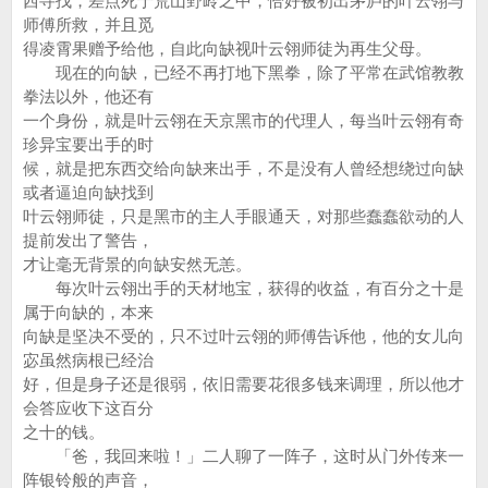
西寻找，差点死于荒山野岭之中，恰好被初出茅庐的叶云翎与
师傅所救，并且觅
得凌霄果赠予给他，自此向缺视叶云翎师徒为再生父母。
现在的向缺，已经不再打地下黑拳，除了平常在武馆教教
拳法以外，他还有
一个身份，就是叶云翎在天京黑市的代理人，每当叶云翎有奇
珍异宝要出手的时
候，就是把东西交给向缺来出手，不是没有人曾经想绕过向缺
或者逼迫向缺找到
叶云翎师徒，只是黑市的主人手眼通天，对那些蠢蠢欲动的人
提前发出了警告，
才让毫无背景的向缺安然无恙。
每次叶云翎出手的天材地宝，获得的收益，有百分之十是
属于向缺的，本来
向缺是坚决不受的，只不过叶云翎的师傅告诉他，他的女儿向
宓虽然病根已经治
好，但是身子还是很弱，依旧需要花很多钱来调理，所以他才
会答应收下这百分
之十的钱。
「爸，我回来啦！」二人聊了一阵子，这时从门外传来一
阵银铃般的声音，