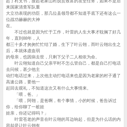
起了村支书，接起老家山村脱贫致富的攻坚任务，如果不是后
来国家清查军队重
大立功表现的功臣，那几位县领导都不知道手底下还有这么一
位战功赫赫的大神
在。
不过也就是因为忙于工作，叶雷的人生大事才耽搁了好几
年，直到88年，人
都三十多才匆匆忙忙结了婚，生下了叶云翎，而叶云翎出生之
后，本就体虚血弱
的母亲，也因病去世，只剩下父子二人相依为命。
叶云翎知道自己父亲平时不怎么管自己，都是自己打电话
去问候，甚少他主
动打电话过来，上次他主动打电话来也是因为老家的村子通了
高速公路，要他一
起回去观礼，不知道这次又有什么大事情来。
「喂，爸。」
「喂，阿翎，是爸啊，有个事情，小的时候，爸告诉过
你，给你聊了一桩娃
娃亲，你还记得吗？」
叶雷苍老的声音在叶云翎的耳边响起，但是为什么话的内
容却是让叶云翎有