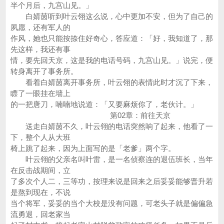
半个月后，九宫山见。」
白婧茵听到叶云翎这么说，心中更加不安，但为了自己的
夙愿，还有军人的
作风，她也只能按捺住好奇心，答应道：「好，我知道了，那
先这样，我还有事
情，要先回天京，这是我的电话号码，九宫山见。」说完，便
转身离开了事务所。
看着白婧茵离开事务所，叶云翎的表情此时才沉了下来，
瞟了一眼挂在墙上
的一把唐刀，喃喃地说道：「又要麻烦你了，老伙计。」
第02章：前往天京
送走白婧茵不久，叶云翎的电话突然响了起来，他看了一
下，整个人从大班
椅上跳了起来，因为上面写的是「老爹」两个字。
叶云翎的父亲名叫叶雷，是一名侦察连的退伍班长，当年
在反击战期间，立
了多次个人二，三等功，按理来说是回来之后妥妥能够晋升若
是熬到现在，不说
当个将军，妥妥的当个大校是没有问题，可老头子就是偏偏急
流勇退，回老家当