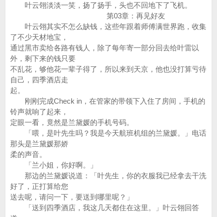
叶云翎淡淡一笑，扬了扬手，头也不回地下了飞机。
第03章：再见好友
叶云翎其实不怎么缺钱，这些年跟着师傅满世界跑，收集
了不少天材地宝，
通过黑市卖给各路有钱人，除了每年寄一部分回去给叶雷以
外，剩下来的钱只要
不乱花，够他花一辈子得了，所以来到天京，他也没打算亏待
自己，四季酒店走
起。
刚刚完成Check in，在管家的带领下入住了房间，手机的
铃声就响了起来，
定眼一看，竟然是兰黛媛的手机号码。
「喂，是叶先生吗？我是今天航班机组的兰黛媛。」电话
那头是兰黛媛那娇
柔的声音。
「兰小姐，你好啊。」
那边的兰黛媛说道：「叶先生，你的衣服我已经拿去干洗
好了，正打算给您
送去呢，请问一下，要送到哪里呢？」
「送到四季酒店，我这几天都住在这里。」叶云翎回答