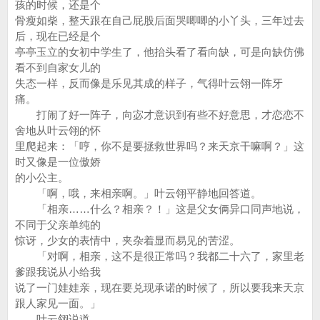
孩的时候，还是个
骨瘦如柴，整天跟在自己屁股后面哭唧唧的小丫头，三年过去
后，现在已经是个
亭亭玉立的女初中学生了，他抬头看了看向缺，可是向缺仿佛
看不到自家女儿的
失态一样，反而像是乐见其成的样子，气得叶云翎一阵牙
痛。
打闹了好一阵子，向宓才意识到有些不好意思，才恋恋不
舍地从叶云翎的怀
里爬起来：「哼，你不是要拯救世界吗？来天京干嘛啊？」这
时又像是一位傲娇
的小公主。
「啊，哦，来相亲啊。」叶云翎平静地回答道。
「相亲……什么？相亲？！」这是父女俩异口同声地说，
不同于父亲单纯的
惊讶，少女的表情中，夹杂着显而易见的苦涩。
「对啊，相亲，这不是很正常吗？我都二十六了，家里老
爹跟我说从小给我
说了一门娃娃亲，现在要兑现承诺的时候了，所以要我来天京
跟人家见一面。」
叶云翎说道。