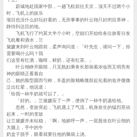
蔚城地处国家中部，一趟飞机前往天京，顶天不过两个小
时，飞机上的娱乐
项目也没什么好玩好看的，无所事事的叶云翎只好闭目养神，
静待到达目的地。
飞机飞行了约莫大半个小时，空姐们开始给各位旅客分发
飞机餐和酒水，兰
黛媛来到叶云翎跟前，柔声询问道：「叶先生，请问一下，你
需要喝什么吗？我
们这里有红酒，咖啡，鲜奶，还有红茶。」
叶云翎睁开眼睛，只见熟妇乘务长那画着浓妆而又明亮有
神的眼睛正看着自
己，她的脸型圆而匀称，丰盈的脸颊略微鼓起化着的妆并微微
泛出红晕，他说道：
「给我一杯牛奶就可以了。」
「好的。」兰黛媛应了一声，便倒了一杯牛奶递给他。
忽然，变故突起，飞机遇上了气流，机身发生的猛烈晃动
起来，一时的变故
让兰黛媛并未站稳，「啊」地娇呼一声，一屁股坐在叶云翎的
大腿上，手中的牛
奶盒子脱手，眼看就要往他的脑袋上浇。