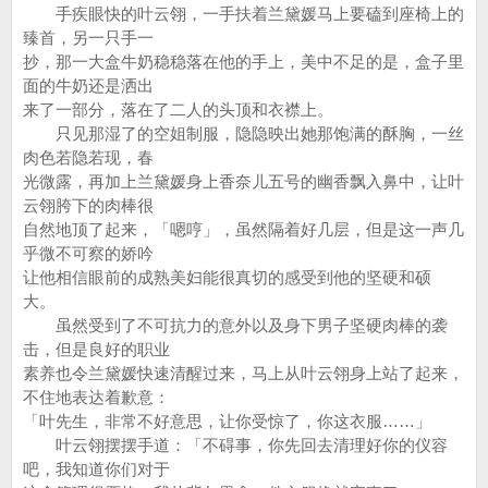
手疾眼快的叶云翎，一手扶着兰黛媛马上要磕到座椅上的
臻首，另一只手一
抄，那一大盒牛奶稳稳落在他的手上，美中不足的是，盒子里
面的牛奶还是洒出
来了一部分，落在了二人的头顶和衣襟上。
只见那湿了的空姐制服，隐隐映出她那饱满的酥胸，一丝
肉色若隐若现，春
光微露，再加上兰黛媛身上香奈儿五号的幽香飘入鼻中，让叶
云翎胯下的肉棒很
自然地顶了起来，「嗯哼」，虽然隔着好几层，但是这一声几
乎微不可察的娇吟
让他相信眼前的成熟美妇能很真切的感受到他的坚硬和硕
大。
虽然受到了不可抗力的意外以及身下男子坚硬肉棒的袭
击，但是良好的职业
素养也令兰黛媛快速清醒过来，马上从叶云翎身上站了起来，
不住地表达着歉意：
「叶先生，非常不好意思，让你受惊了，你这衣服……」
叶云翎摆摆手道：「不碍事，你先回去清理好你的仪容
吧，我知道你们对于