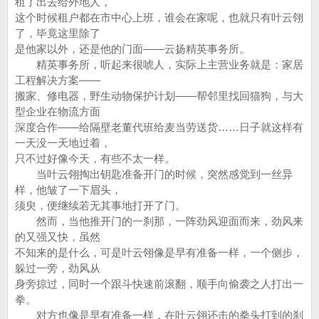
租了出去给外地人，
这个时候租户都在市中心上班，谁会在家呢，也就只有叶云翎
了，毕竟这里除了
是他家以外，还是他的门面——云扬精英事务所。
精英事务所，听起来很唬人，实际上主营业务就是：家居
工程解决方案——
搬家、修电器，野生动物保护计划——帮邻里找回猫狗，与大
型企业在物流方面
深度合作——给隔壁老董代班给麦当劳送货……日子就这样有
一天没一天地过着，
只不过好像今天，有些不太一样。
当叶云翎掏出钥匙准备开门的时候，突然感觉到一丝异
样，他皱了一下眉头，
须臾，便继续若无其事地打开了门。
然而，当他推开门的一刹那，一阵劲风迎面而来，劲风来
的又强又快，虽然
不知来的是什么，可是叶云翎像是早有准备一样，一个侧步，
躲过一旁，劲风从
身旁掠过，同时一个跟斗快速前滚翻，顺手向偷袭之人打出一
拳。
对方也像是早有准备一样，在叶云翎还击的拳头打到的刹