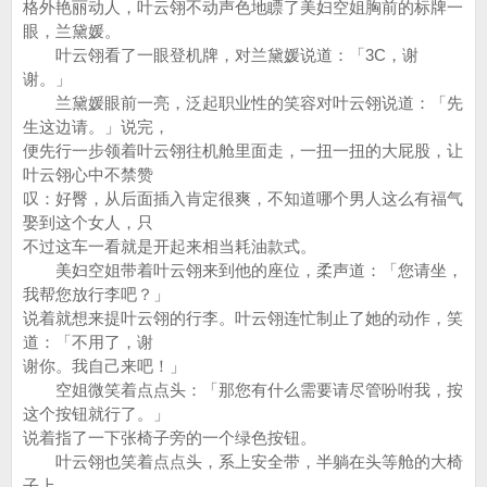
格外艳丽动人，叶云翎不动声色地瞟了美妇空姐胸前的标牌一
眼，兰黛媛。
叶云翎看了一眼登机牌，对兰黛媛说道：「3C，谢
谢。」
兰黛媛眼前一亮，泛起职业性的笑容对叶云翎说道：「先
生这边请。」说完，
便先行一步领着叶云翎往机舱里面走，一扭一扭的大屁股，让
叶云翎心中不禁赞
叹：好臀，从后面插入肯定很爽，不知道哪个男人这么有福气
娶到这个女人，只
不过这车一看就是开起来相当耗油款式。
美妇空姐带着叶云翎来到他的座位，柔声道：「您请坐，
我帮您放行李吧？」
说着就想来提叶云翎的行李。叶云翎连忙制止了她的动作，笑
道：「不用了，谢
谢你。我自己来吧！」
空姐微笑着点点头：「那您有什么需要请尽管吩咐我，按
这个按钮就行了。」
说着指了一下张椅子旁的一个绿色按钮。
叶云翎也笑着点点头，系上安全带，半躺在头等舱的大椅
子上。