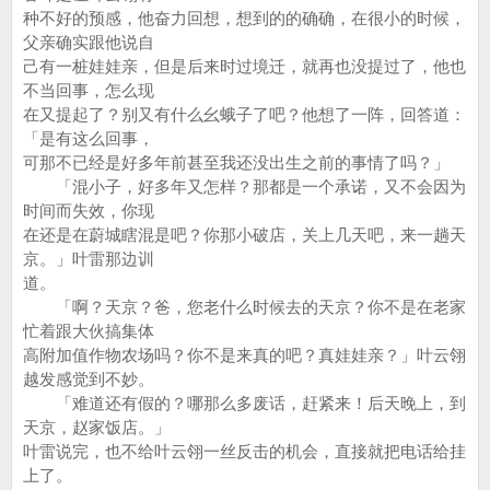
种不好的预感，他奋力回想，想到的的确确，在很小的时候，
父亲确实跟他说自
己有一桩娃娃亲，但是后来时过境迁，就再也没提过了，他也
不当回事，怎么现
在又提起了？别又有什么幺蛾子了吧？他想了一阵，回答道：
「是有这么回事，
可那不已经是好多年前甚至我还没出生之前的事情了吗？」
「混小子，好多年又怎样？那都是一个承诺，又不会因为
时间而失效，你现
在还是在蔚城瞎混是吧？你那小破店，关上几天吧，来一趟天
京。」叶雷那边训
道。
「啊？天京？爸，您老什么时候去的天京？你不是在老家
忙着跟大伙搞集体
高附加值作物农场吗？你不是来真的吧？真娃娃亲？」叶云翎
越发感觉到不妙。
「难道还有假的？哪那么多废话，赶紧来！后天晚上，到
天京，赵家饭店。」
叶雷说完，也不给叶云翎一丝反击的机会，直接就把电话给挂
上了。