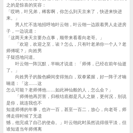
之的是惊喜的笑容：
「哎哟，叶兄弟，稀客啊，你怎么到天京来了，快进来快进
来。」
男人忙不迭地招呼地叶云翎，叶云翎一边跟着男人走进房
子，一边说道：
「这两天来天京要办点事，顺带来看看向老哥。」
「欢迎，欢迎之至，诶？怎么，只有叶老弟你一个人？老
师傅呢？」向姓男
子疑惑地问道。
叶云翎一阵沉默，半晌才说道：「师傅，已经在前年仙逝
了。」
向姓男子的脸色瞬间变得煞白，双拳紧握，好一阵子才喃
喃道：「这……这
怎么可能？老师傅他……如此神仙般的人，怎么会？」
「师傅他再厉害，归根结底都是凡人之躯，更何况，别说
是你，就连我也不
知道师傅的年事，也许一百，甚至一百二，放心，向老哥，师
傅走得时候了无遗
憾，他完成了自己的使命。」叶云翎此时虽然说得很平淡，但
谁知道当年师傅离