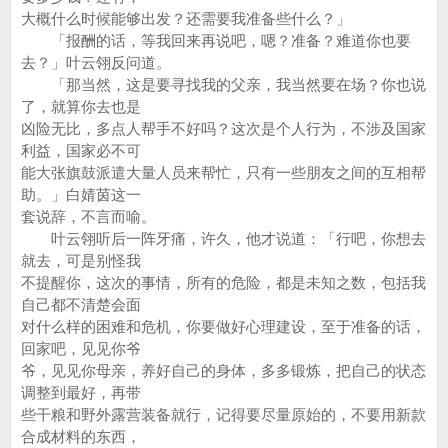
大概什么时候能够出发？还需要我准备些什么？」
「报酬的话，等我回来再说吧，嗯？准备？难道你也要
去？」叶云翎反问道。
「那当然，这是要寻找我的父亲，我当然要在场？你也说
了，就算你去也是
凶险无比，多点人帮手不好吗？这次是个人行为，不涉及国家
利益，国家必不可
能大张旗鼓派遣大量人员来帮忙，只有一些朋友之间的互相帮
助。」白婧茵这一
套说辞，不言而喻。
叶云翎听后一阵牙痛，许久，他才说道：「行吧，你想去
就去，可是别怪我
不提醒你，这次的事情，所有的危险，都是未知之数，包括我
自己都不清楚会面
对什么样的困难和危机，你要做好心理建设，至于准备的话，
回家吧，见见你爷
爷，见见你母亲，养好自己的身体，多多锻炼，把自己的状态
调整到最好，再带
些干粮和野外露营装备就行，记得要尽量原始的，不要用新款
合成材料的东西，