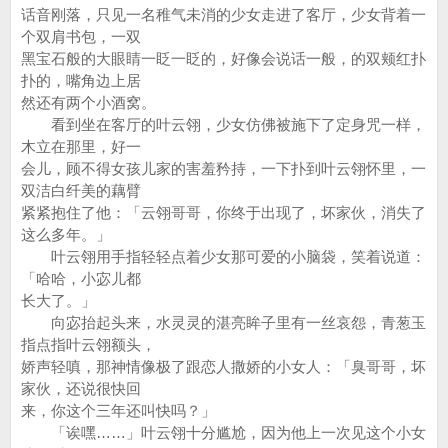
话音刚落，只见一名稚气未消的少女走进了客厅，少女背着一
个双肩书包，一双
黑宝石般的大眼睛一眨一眨的，好像会说话一般，的双颊红扑
扑的，嘴角边上居
然还有两个小酒窝。
看到坐在客厅的叶云翎，少女仿佛被施下了定身咒一样，
木立在那里，好一
会儿，顾不得女孩儿家的害羞矜持，一下扑到叶云翎怀里，一
双洁白纤美的藕臂
紧紧抱住了他：「云翎哥哥，你终于出现了，坏家伙，消失了
这么多年。」
叶云翎用手指轻轻点着少女那可爱的小脑袋，笑着说道：
「哈哈，小宓儿都
长大了。」
向宓抬起头来，水灵灵的湛亮眸子里有一丝哀怨，青葱玉
指点指叶云翎额头，
娇声轻嗔，那神情像极了跟恋人撒娇的小女人：「臭哥哥，坏
家伙，还说很快回
来，你这个三年还叫快吗？」
「诶嘿……」叶云翎十分尴尬，因为他上一次见这个小女