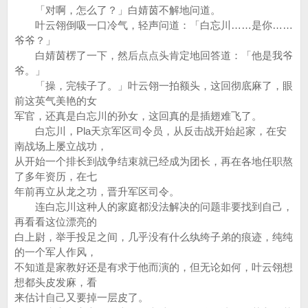
「对啊，怎么了？」白婧茵不解地问道。
叶云翎倒吸一口冷气，轻声问道：「白忘川……是你……
爷爷？」
白婧茵楞了一下，然后点点头肯定地回答道：「他是我爷
爷。」
「操，完犊子了。」叶云翎一拍额头，这回彻底麻了，眼
前这英气美艳的女
军官，还真是白忘川的孙女，这回真的是插翅难飞了。
白忘川，Pla天京军区司令员，从反击战开始起家，在安
南战场上屡立战功，
从开始一个排长到战争结束就已经成为团长，再在各地任职熬
了多年资历，在七
年前再立从龙之功，晋升军区司令。
连白忘川这种人的家庭都没法解决的问题非要找到自己，
再看看这位漂亮的
白上尉，举手投足之间，几乎没有什么纨绔子弟的痕迹，纯纯
的一个军人作风，
不知道是家教好还是有求于他而演的，但无论如何，叶云翎想
想都头皮发麻，看
来估计自己又要掉一层皮了。