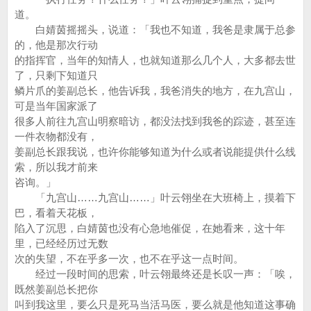
道。
白婧茵摇摇头，说道：「我也不知道，我爸是隶属于总参
的，他是那次行动
的指挥官，当年的知情人，也就知道那么几个人，大多都去世
了，只剩下知道只
鳞片爪的姜副总长，他告诉我，我爸消失的地方，在九宫山，
可是当年国家派了
很多人前往九宫山明察暗访，都没法找到我爸的踪迹，甚至连
一件衣物都没有，
姜副总长跟我说，也许你能够知道为什么或者说能提供什么线
索，所以我才前来
咨询。」
「九宫山……九宫山……」叶云翎坐在大班椅上，摸着下
巴，看着天花板，
陷入了沉思，白婧茵也没有心急地催促，在她看来，这十年
里，已经经历过无数
次的失望，不在乎多一次，也不在乎这一点时间。
经过一段时间的思索，叶云翎最终还是长叹一声：「唉，
既然姜副总长把你
叫到我这里，要么只是死马当活马医，要么就是他知道这事确