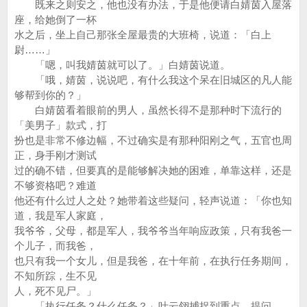
既来之则安之，他也没有办法，于是他便请白婧茵入屋落
座，给她倒了一杯
水之后，坐上自己那张全屋最贵的大班椅，说道：「白上
尉……」
「嗯，叫我婧茵就可以了。」白婧茵说道。
「哦，婧茵，说说吧，有什么我这个呆在旧城区的凡人能
够帮到你的？」
白婧茵看着眼前的男人，虽然长得不是那种时下流行的
「美男子」款式，打
扮也是非常不修边幅，不过确实是有那种阳刚之气，五官也周
正，身手刚才测试
过的确不错，但要真的是能够解决她的困难，单靠这样，还是
不够资格吧？难道
他还有什么过人之处？她带着这些疑问，轻声说道：「你也知
道，我是军人家庭，
我爷爷，父母，都是军人，我爷爷当年响应政策，只有我爸一
个儿子，而我爸，
也只有我一个女儿，但是我爸，在十年前，在执行任务期间，
不知所踪，生不见
人，死不见尸。」
「执行任务？什么任务？」叶云翎捕捉到重点，提问