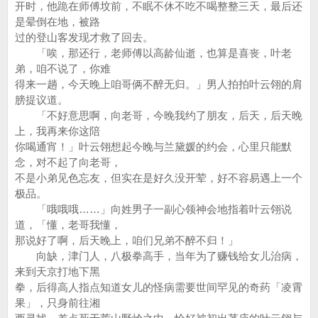
开时，他跪在师傅坟前，不眠不休不吃不喝整整三天，最后还
是晕倒在地，被路
过的登山客发现才救了回去。
「唉，那还行，老师傅以高龄仙逝，也算是喜丧，叶老
弟，咱不说了，你难
得来一趟，今天晚上咱哥俩不醉无归。」男人拍拍叶云翎的肩
膀提议道。
「不好意思啊，向老哥，今晚我约了朋友，后天，后天晚
上，我再来你这陪
你喝通宵！」叶云翎想起今晚与兰黛媛的约会，心里只能默
念，对不起了向老哥，
不是小弟见色忘友，但实在是好久没开荤，好不容易遇上一个
极品。
「哦哦哦……」向姓男子一副心领神会地指着叶云翎说
道，「懂，老哥我懂，
那说好了啊，后天晚上，咱们兄弟不醉不归！」
向缺，津门人，八极拳高手，当年为了赚钱给女儿治病，
来到天京打地下黑
拳，后得高人指点知道女儿的怪病需要世间罕见的奇药「凌霄
果」，只身前往湘