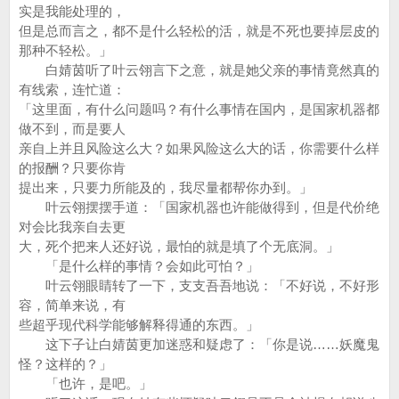
实是我能处理的，
但是总而言之，都不是什么轻松的活，就是不死也要掉层皮的
那种不轻松。」
白婧茵听了叶云翎言下之意，就是她父亲的事情竟然真的
有线索，连忙道：
「这里面，有什么问题吗？有什么事情在国内，是国家机器都
做不到，而是要人
亲自上并且风险这么大？如果风险这么大的话，你需要什么样
的报酬？只要你肯
提出来，只要力所能及的，我尽量都帮你办到。」
叶云翎摆摆手道：「国家机器也许能做得到，但是代价绝
对会比我亲自去更
大，死个把来人还好说，最怕的就是填了个无底洞。」
「是什么样的事情？会如此可怕？」
叶云翎眼睛转了一下，支支吾吾地说：「不好说，不好形
容，简单来说，有
些超乎现代科学能够解释得通的东西。」
这下子让白婧茵更加迷惑和疑虑了：「你是说……妖魔鬼
怪？这样的？」
「也许，是吧。」