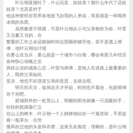
叶云翎直接吐了，什么玩意，娃娃亲？都什么年代了还娃
娃亲？尤其是对于
他这种曾经在世界各地放飞自我的人来说，简直就是一样闻所
未闻的东西。
虽然极度不情愿，可是叶云翎从小与父亲相依为命，叶雷
又当爹又当妈，在
繁重的工作之余还能抽时间去照顾和辅导他，若不是遇上师
傅，他叶云翎估计现
在要么在当兵，要么就是一个城市小白领，哪会有那几年经历
各种惊心动魄之后
风轻云淡的咸鱼心态，叶雷与师傅，是他人生道路上最重要的
人，既然父亲如此
坚决，他也不好违逆父亲的意思，去就去呗。
明天到天京，饭局后天才开始，时间也不着急，先跟师傅
告个别吧。
蔚城郊外的一处荒山上，明媚的阳光就像一只温暖的手，
轻轻的抚摸着伫立
在山上的树木，叶云翎一个人静静地站在一个孤坟前，手里提
着一瓶茅台，任凭
微风吹过他的头发和衣襟，这座无名孤坟，埋葬的，是叶云翎