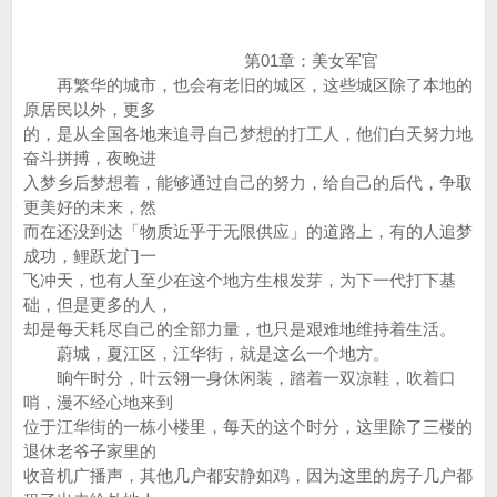
第01章：美女军官
再繁华的城市，也会有老旧的城区，这些城区除了本地的
原居民以外，更多
的，是从全国各地来追寻自己梦想的打工人，他们白天努力地
奋斗拼搏，夜晚进
入梦乡后梦想着，能够通过自己的努力，给自己的后代，争取
更美好的未来，然
而在还没到达「物质近乎于无限供应」的道路上，有的人追梦
成功，鲤跃龙门一
飞冲天，也有人至少在这个地方生根发芽，为下一代打下基
础，但是更多的人，
却是每天耗尽自己的全部力量，也只是艰难地维持着生活。
蔚城，夏江区，江华街，就是这么一个地方。
晌午时分，叶云翎一身休闲装，踏着一双凉鞋，吹着口
哨，漫不经心地来到
位于江华街的一栋小楼里，每天的这个时分，这里除了三楼的
退休老爷子家里的
收音机广播声，其他几户都安静如鸡，因为这里的房子几户都