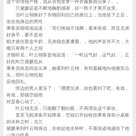
这个管理很严格，我从背包里拿一件衣服换就完事了。」
兰黛媛还是不断地鞠躬感谢，好一阵子才离开这里。
当叶云翎换好了衣物回到自己的座位上，当他坐下之后，
坐在他身边的男性
乘客笑嘻嘻地说道：「哥们艳福不浅啊，看来有戏，而且兄弟
好身手，要不是你
刚才接住那盒牛奶，兄弟我也要遭重。」他的声音并不大，大
概只有两个人之间
才能听见，叶云翎客套地说道：「一时运气好，运气好。」正
好此时兰黛媛也从
乘务员休息间走出来，她看到叶云翎，有些羞赧地向他微笑点
头，而叶云翎也相
应地回礼。
旁边的男人更乐了：「嘿嘿兄弟，你也看到了吧，有戏，
有戏，那骚空姐绝
对是春心动了。」
叶云翎无语，只能翻了翻白眼，不再理会这个家伙。
直至飞机准备开始降落，空姐们开始收拾乘客身前小桌板
的水杯之时，当兰
黛媛来到叶云翎身边，在收起他水杯时，不着痕迹地递给了他
一张小纸条。