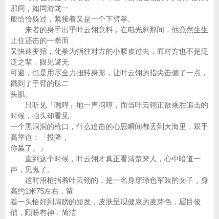
那间，如同游龙一
般恰恰躲过，紧接着又是一个下劈掌。
来者的身手出乎叶云翎意料，在电光刹那间，他竟然生生
止住还击的一拳而
又快速变招，化拳为指往对方的小腹攻过去，而对方也不是泛
泛之辈，眼见避无
可避，也是用尽全力扭转身形，让叶云翎的指尖击偏了一点，
戳到了手臂的肱二
头肌。
只听见「嗯哼」地一声闷哼，而当叶云翎正欲乘胜追击的
时候，抬头却看见
一个黑洞洞的枪口，什么追击的心思瞬间都丢到大海里，双手
高举道：「投降，
你赢了。」
直到这个时候，叶云翎才真正看清楚来人，心中暗道一
声，见鬼了。
这时用枪指着叶云翎的，是一名身穿绿色军装的女子，身
高约1米75左右，留
着一头恰好到肩膀的短发，皮肤呈现健康的麦芽色，眉目俊
俏，顾盼有神，简洁