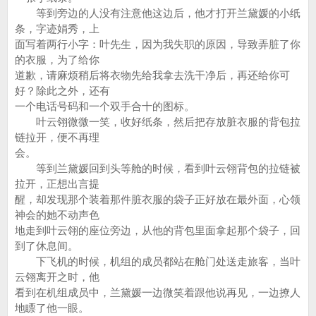
等到旁边的人没有注意他这边后，他才打开兰黛媛的小纸
条，字迹娟秀，上
面写着两行小字：叶先生，因为我失职的原因，导致弄脏了你
的衣服，为了给你
道歉，请麻烦稍后将衣物先给我拿去洗干净后，再还给你可
好？除此之外，还有
一个电话号码和一个双手合十的图标。
叶云翎微微一笑，收好纸条，然后把存放脏衣服的背包拉
链拉开，便不再理
会。
等到兰黛媛回到头等舱的时候，看到叶云翎背包的拉链被
拉开，正想出言提
醒，却发现那个装着那件脏衣服的袋子正好放在最外面，心领
神会的她不动声色
地走到叶云翎的座位旁边，从他的背包里面拿起那个袋子，回
到了休息间。
下飞机的时候，机组的成员都站在舱门处送走旅客，当叶
云翎离开之时，他
看到在机组成员中，兰黛媛一边微笑着跟他说再见，一边撩人
地瞟了他一眼。