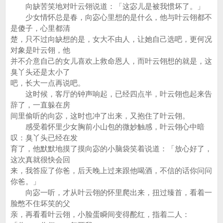
向缺苦笑地对叶云翎说道：「这宓儿是被我惯坏了。」
少女情怀总是春，向宓心里想的是什么，他与叶云翎都不
是傻子，心里都清
楚，只不过向缺想的是，女大不由人，让她自己选吧，更何况
对象是叶云翎，他
并不介意自己的女儿喜欢上救命恩人，而叶云翎想的就是，这
臭丫头还是太小了
吧，长大一点再说吧。
这时候，客厅的钟声响起，已经四点半，叶云翎也起来告
辞了，一直躲在房
间里偷听的向宓，这时也冲了出来，又抱住了叶云翎。
感受着怀里少女胸前小山包的微妙触感，叶云翎心中暗
叹：臭丫头已经在发
育了，他默默地摸了摸向宓的小脑袋笑着说道：「放心好了，
这次真就很快会回
来，我答应了你爸，后天晚上过来跟他喝酒，不信的话你问问
你爸。」
向宓一听，才从叶云翎的怀里爬出来，扭过臻首，看着一
脸憋不住坏笑的父
亲，再看看叶云翎，小脸蛋瞬间变得酡红，指着二人：