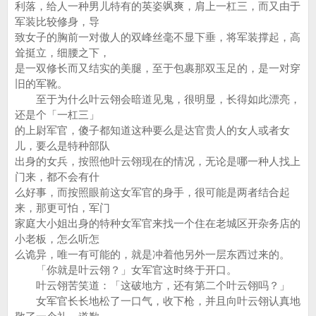
利落，给人一种男儿特有的英姿飒爽，肩上一杠三，而又由于
军装比较修身，导
致女子的胸前一对傲人的双峰丝毫不显下垂，将军装撑起，高
耸挺立，细腰之下，
是一双修长而又结实的美腿，至于包裹那双玉足的，是一对穿
旧的军靴。
至于为什么叶云翎会暗道见鬼，很明显，长得如此漂亮，
还是个「一杠三」
的上尉军官，傻子都知道这种要么是达官贵人的女人或者女
儿，要么是特种部队
出身的女兵，按照他叶云翎现在的情况，无论是哪一种人找上
门来，都不会有什
么好事，而按照眼前这女军官的身手，很可能是两者结合起
来，那更可怕，军门
家庭大小姐出身的特种女军官来找一个住在老城区开杂务店的
小老板，怎么听怎
么诡异，唯一有可能的，就是冲着他另外一层东西过来的。
「你就是叶云翎？」女军官这时终于开口。
叶云翎苦笑道：「这破地方，还有第二个叶云翎吗？」
女军官长长地松了一口气，收下枪，并且向叶云翎认真地