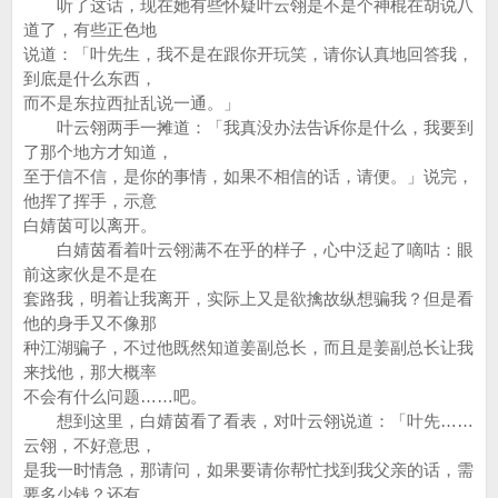
听了这话，现在她有些怀疑叶云翎是不是个神棍在胡说八
道了，有些正色地
说道：「叶先生，我不是在跟你开玩笑，请你认真地回答我，
到底是什么东西，
而不是东拉西扯乱说一通。」
叶云翎两手一摊道：「我真没办法告诉你是什么，我要到
了那个地方才知道，
至于信不信，是你的事情，如果不相信的话，请便。」说完，
他挥了挥手，示意
白婧茵可以离开。
白婧茵看着叶云翎满不在乎的样子，心中泛起了嘀咕：眼
前这家伙是不是在
套路我，明着让我离开，实际上又是欲擒故纵想骗我？但是看
他的身手又不像那
种江湖骗子，不过他既然知道姜副总长，而且是姜副总长让我
来找他，那大概率
不会有什么问题……吧。
想到这里，白婧茵看了看表，对叶云翎说道：「叶先……
云翎，不好意思，
是我一时情急，那请问，如果要请你帮忙找到我父亲的话，需
要多少钱？还有，