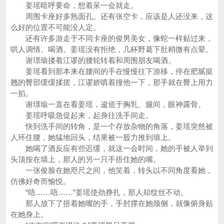
姜瑶暗呼要命，想着呆一会就走。
周围卡座好多熟面孔。还有张空卡，应该是人还没来，这
么好的位置不可能没人定。
还有许多游走于不同卡座的俊男美女，像蛇一样贴过来，
哄人调情、喝酒。姜瑶没有拒绝，几杯野葛下肚稍微有点晕。
谢璟瑜搂着江谬的腰轮转着和周围朋友喝酒。
姜瑶看到那本来在腰间的手在慢慢往下游移，停在肥腻挺
翘的臀部缓缓揉搓，江谬娇嗔着撞他一下，那手就在臀上用力
一掐。
谢璟瑜一直在看姜瑶，逡巡于胸乳、腿间，眼神露骨。
姜瑶呼吸急促起来，起身往洗手间走。
快到洗手间的转角，是一个存放杂物的角落，姜瑶突然被
人环住腰，她猛地回头，结果被一股力推到墙上。
她喝了酒反应有些迟缓，就这一会时间，她的手被人举到
头顶按在墙上，那人的另一只手捂住她的嘴。
一张俊脸在她咫尺之间，他笑着，转头以不同角度看她，
仿佛好奇而愉悦。
“唔……唔……”姜瑶使劲挣扎，那人却纹丝不动。
那人放下了捂着她嘴的手，手肘撑在她颈侧，就像俯身贴
在她身上。