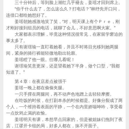
三十分钟后，等到脸上潮红几乎褪去，姜瑶才回到席上。
“你干什么去了，怎么这么久？打电话？”林纾先开口问，
连借口都给她想好了。
姜瑶朝她感激地笑了笑，“对，明天课上有个Ｐｒｅ，刚
才刚好接到组员的电话，就聊了会儿，不好意思啊大家。”
大家都表示理解，毕竟这种情况很常见，在家留学窘迫的
事太多了。
只有谢璟瑜一直盯着她看，并且不时将目光移到她两腿
间，紧身的骑行裤能轻微地勒出轮廓。
姜瑶瞪了他一眼。往哪儿看呢！
谢璟瑜笑意更深，还是望着她下半身，做个口型，“我都
知道了。”
第４章：在夜店差点被强干
姜瑶一晚上都在偷偷夹腿。
一只手撑在两腿间，再不动声色地蹭上去轻轻摩擦。
在吃饭的时候，在打剧本杀的时候都是。好像分裂成了两
个人，一个维持着表面的平静，一个在内里娇喘呻吟，享受着
一点饮鸩止渴的欢愉。
姜瑶明天有课，本想早点回家的，但是被姐妹们拖到了夜
店，江谬开卡组的局，好多人都在，抹不开面子。