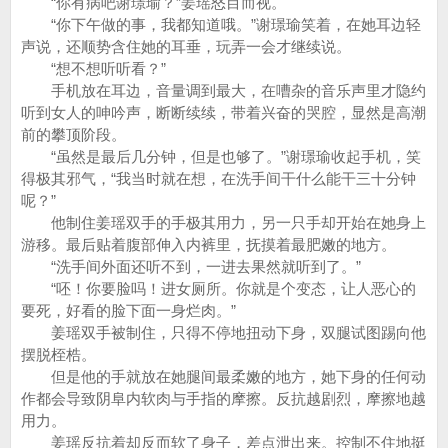
“你有病吧谢璟瑜？”姜瑶怒目而视。
“你下午做的事，我都知道哦。”谢璟瑜笑着，在她耳边轻
声说，还顺势含住她的耳垂，玩弄一会才继续说。
“想不想听听看？”
手机放在耳边，音量调到最大，在嘈杂的音乐声里才隐约
听到女人的呻吟声，断断续续，带着兴奋的哭腔，显然是高潮
前的攀顶阶段。
“虽然是最后几分钟，但是也够了。”谢璟瑜收起手机，笑
得极其邪气，“我当时就在想，在洗手间干什么能干三十分钟
呢？”
他制住姜瑶双手的手极其用力，另一只手却开始在她身上
游移。最后贴着腹部伸入内裤里，抚摸着最肥嫩的地方。
“洗手间外面还听不到，一进去果然就听到了。”
“呸！你要脸吗！进女厕所。你就是个变态，让人恶心的
要死，好看的脸下面一身烂肉。”
姜瑶双手被制住，只得不停地扭动下身，双腿试图踢向他
摆脱桎梏。
但是他的手就放在她腿间最柔嫩的地方，她下身的任何动
作都会导致阴阜内软肉与手指的摩擦。反抗越剧烈，摩擦地越
用力。
姜瑶反抗着却反而软了身子，差点泄出来。控制不住地挺