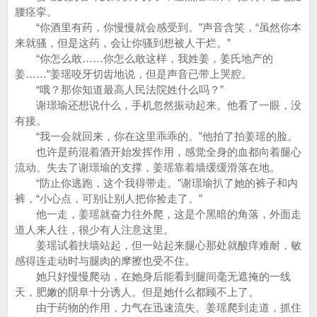
腰痉挛。
“你酒里有药，你慢慢就会感受到。”声音含笑，“虽然你本
来就骚，但是这药，会让你骚到想被人干烂。”
“你怎么敢……你怎么敢这样，我姓姜，姜氏地产的
姜……”姜瑶咬牙切齿地说，但是声音已带上哭腔。
“哦？那你知道最高人民法院姓什么吗？”
谢璟瑜还想说什么，手机忽然振动起来。他看了一眼，没
有接。
“我一会就回来，你在这里乖乖的。”他拍了拍姜瑶的脸。
也许是药混着酒开始发挥作用，感觉全身的血都向着腿心
流动。失去了谢璟瑜的支撑，姜瑶靠着墙缓缓滑落在地。
“防止你逃跑，这个我得带走。”谢璟瑜扒了她的裤子和内
裤，“小心点，可别让别人把你捡走了。”
他一走，姜瑶就奋力往外爬，这是个黑暗的角落，外面走
道人来人往，很少有人注意这里。
姜瑶试着扶墙站起，但一站起来腿心那处就酸痒难耐，敏
感得连走动时与腿肉的摩擦也受不住。
她只好慢慢爬动，在她身后能看到腿间毫无遮掩的一线
天，肥嫩的阴阜十分诱人。但是她什么都顾不上了。
由于药物的作用，力气在迅速流失。姜瑶爬到走道，抓住