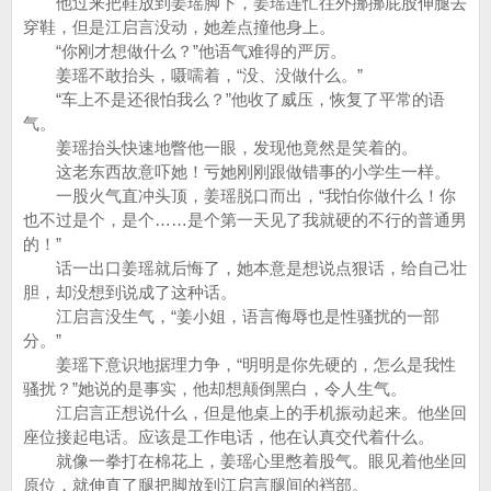
他过来把鞋放到姜瑶脚下，姜瑶连忙往外挪挪屁股伸腿去
穿鞋，但是江启言没动，她差点撞他身上。
“你刚才想做什么？”他语气难得的严厉。
姜瑶不敢抬头，嗫嚅着，“没、没做什么。”
“车上不是还很怕我么？”他收了威压，恢复了平常的语
气。
姜瑶抬头快速地瞥他一眼，发现他竟然是笑着的。
这老东西故意吓她！亏她刚刚跟做错事的小学生一样。
一股火气直冲头顶，姜瑶脱口而出，“我怕你做什么！你
也不过是个，是个……是个第一天见了我就硬的不行的普通男
的！”
话一出口姜瑶就后悔了，她本意是想说点狠话，给自己壮
胆，却没想到说成了这种话。
江启言没生气，“姜小姐，语言侮辱也是性骚扰的一部
分。”
姜瑶下意识地据理力争，“明明是你先硬的，怎么是我性
骚扰？”她说的是事实，他却想颠倒黑白，令人生气。
江启言正想说什么，但是他桌上的手机振动起来。他坐回
座位接起电话。应该是工作电话，他在认真交代着什么。
就像一拳打在棉花上，姜瑶心里憋着股气。眼见着他坐回
原位，就伸直了腿把脚放到江启言腿间的裆部。