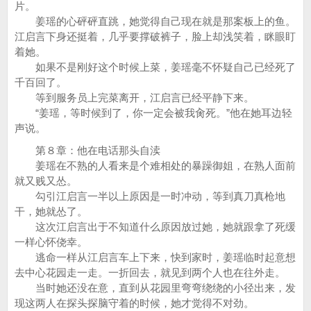
片。
姜瑶的心砰砰直跳，她觉得自己现在就是那案板上的鱼。
江启言下身还挺着，几乎要撑破裤子，脸上却浅笑着，眯眼盯
着她。
如果不是刚好这个时候上菜，姜瑶毫不怀疑自己已经死了
千百回了。
等到服务员上完菜离开，江启言已经平静下来。
“姜瑶，等时候到了，你一定会被我肏死。”他在她耳边轻
声说。
第８章：他在电话那头自渎
姜瑶在不熟的人看来是个难相处的暴躁御姐，在熟人面前
就又贱又怂。
勾引江启言一半以上原因是一时冲动，等到真刀真枪地
干，她就怂了。
这次江启言出于不知道什么原因放过她，她就跟拿了死缓
一样心怀侥幸。
逃命一样从江启言车上下来，快到家时，姜瑶临时起意想
去中心花园走一走。一折回去，就见到两个人也在往外走。
当时她还没在意，直到从花园里弯弯绕绕的小径出来，发
现这两人在探头探脑守着的时候，她才觉得不对劲。