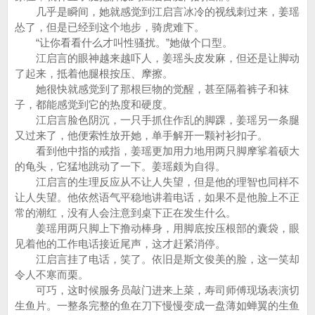
几乎是瞬间，她就感觉到江启言冰冷的视线刺过来，姜瑶
怂了，但是已经到这个地步，骑虎难下。
“让你看看什么才叫性骚扰。”她做个口型。
江启言的眼神越来越吓人，姜瑶头皮发麻，但还是让脚动
了起来，抵着他腿根按压、摩擦。
她很快就感觉到了那根巨物的觉醒，甚至隔着裤子和袜
子，都能感觉到它的热度和硬度。
江启言脸色阴沉，一只手抓住作乱的脚踝，姜瑶另一条腿
又过来了，他便索性放开她，单手解开一颗衬衫扣子。
看到他中指的戒指，姜瑶更加用力地用两只脚摩挲着硕大
的龟头，它猛地跳动了一下。姜瑶颇为自得。
江启言的生理反应从不让人失望，但是他的理智也同样不
让人失望。他依然语气平稳地讲着电话，如果不是他脸上不正
常的潮红，没有人会注意到桌下正在发生什么。
姜瑶用两只脚上下撸动棒身，用脚底按压根部的囊袋，眼
见着他的工作电话接近尾声，这才赶紧消停。
江启言挂了电话，笑了。依旧是斯文俊美的脸，这一笑却
令人不寒而栗。
可巧，这时候服务员敲门进来上菜，寿司师傅现场表演切
生鱼片。一整条完整的鱼在刀下慢慢变成一盘薄如蝉翼的生鱼