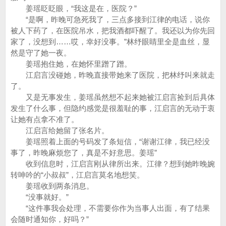
姜瑶眨眨眼，“我这是在，医院？”
“是啊，昨晚可急死我了，三点多接到江律的电话，说你
被人下药了，在医院吊水，把我酒都吓醒了。我还以为你先回
家了，没想到……哎，幸好没事。”林纾眼睛里全是血丝，显
然是守了她一夜。
姜瑶抱住她，在她怀里蹭了蹭。
江启言没碰她，昨晚直接带她来了医院，把林纾叫来就走
了。
又是无事发生，姜瑶虽然想不起来她被江启言捡到后具体
发生了什么事，但隐约感觉是很羞耻的事，江启言的无动于衷
让她有点拿不准了。
江启言给她留了张名片。
姜瑶照着上面的号码发了条短信，“谢谢江律，我已经没
事了，昨晚麻烦您了，真是不好意思。姜瑶”
收到信息时，江启言刚从律所出来。江律？想到她昨晚婉
转呻吟的“小叔叔”，江启言莫名地想笑。
姜瑶收到两条消息。
“没事就好。”
“这件事我会处理，不需要你作为当事人出面，有了结果
会随时通知你，好吗？”