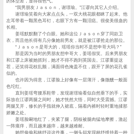
的体型差，显得很色气。
“我男朋友Ｊａｓｏｎ，谢璟瑜。”江谬向其它人介绍。
谢璟瑜笑着向大家点点头，一双大桃花眼都眯了起来。他
左耳带着一颗黑色耳钉，右眼下方有一颗泪痣。很俊美很蛊的
长相。
姜瑶默默翻了个白眼。她和这位Ｊａｓｏｎ穿了同款卫
衣，而且他长得有几分像她前男友，就是被江谬抢走的那位。
“Ｊａｓｏｎ是哥大的，瑶瑶你当时不是想申哥大吗？”
那是因为当时的男朋友想申哥大，姜瑶假笑。后来男朋友
和江谬上床被她抓到，她才不得不跑到英国去。江谬重提这
茬，还笑得花枝乱颤，满面得色掩盖不住，跟开了屏的花孔雀
似的。
也许因为得意，江谬脸上好像有一层薄汗，像微醺一般面
色坨红。
直到姜瑶弯腰系鞋带，发现谢璟瑜看似自然垂下的手，实
际放在江谬两腿之间时，她才恍然大悟，同时大受震撼。江谬
两腿叉开，修长的手指就伸入裙底，隔着内裤时轻时重地揉那
娇嫩之处。
姜瑶脸唰地红了，夹紧了腿，阴核被腿肉猛地摩擦，激起
一阵瘙痒，而且越来越痒，越来越难耐。
她想偷偷和林纾说这件事，一侧头却发现林纾维持着一种