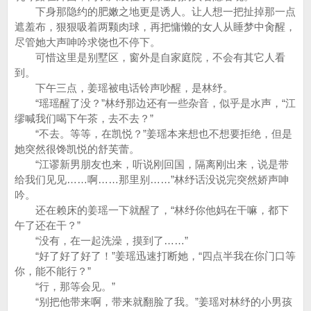
下身那隐约的肥嫩之地更是诱人。让人想一把扯掉那一点
遮羞布，狠狠吸着两颗肉球，再把慵懒的女人从睡梦中肏醒，
尽管她大声呻吟求饶也不停下。
可惜这里是别墅区，窗外是自家庭院，不会有其它人看
到。
下午三点，姜瑶被电话铃声吵醒，是林纾。
“瑶瑶醒了没？”林纾那边还有一些杂音，似乎是水声，“江
缪喊我们喝下午茶，去不去？”
“不去。等等，在凯悦？”姜瑶本来想也不想要拒绝，但是
她突然很馋凯悦的舒芙蕾。
“江谬新男朋友也来，听说刚回国，隔离刚出来，说是带
给我们见见……啊……那里别……”林纾话没说完突然娇声呻
吟。
还在赖床的姜瑶一下就醒了，“林纾你他妈在干嘛，都下
午了还在干？”
“没有，在一起洗澡，摸到了……”
“好了好了好了！”姜瑶迅速打断她，“四点半我在你门口等
你，能不能行？”
“行，那等会见。”
“别把他带来啊，带来就翻脸了我。”姜瑶对林纾的小男孩