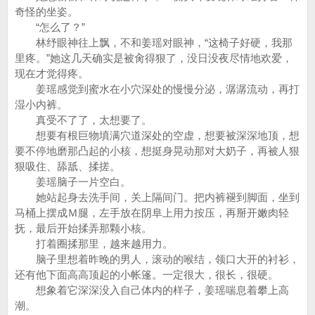
奇怪的坐姿。
“怎么了？”
林纾眼神往上飘，不和姜瑶对眼神，“这椅子好硬，我那
里疼。”她这几天确实是被肏得狠了，没日没夜尽情地欢爱，
现在才觉得疼。
姜瑶感觉到蜜水在小穴深处的慢慢分泌，潺潺流动，再打
湿小内裤。
真受不了了，太想要了。
想要有根巨物填满穴道深处的空虚，想要被深深地顶，想
要不停地磨那凸起的小核，想挺身晃动那对大奶子，再被人狠
狠吸住、舔舐、揉搓。
姜瑶脑子一片空白。
她站起身去洗手间，关上隔间门。把内裤褪到脚面，坐到
马桶上摆成Ｍ腿，左手放在阴阜上用力按压，再掰开嫩肉轻
抚，最后开始揉弄那颗小核。
打着圈揉那里，越来越用力。
脑子里想着昨晚的男人，滚动的喉结，领口大开的衬衫，
还有他下面高高顶起的小帐篷。一定很大，很长，很硬。
想象着它深深没入自己体内的样子，姜瑶喘息着攀上高
潮。