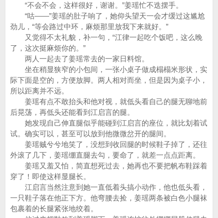
“不会不会，这样很好，谢谢。”姜瑶忙不迭摆手。
“咕——”姜瑶的肚子响了，她仰头望天一会才缓过这尴尬
劲儿，“等会路过中环，麻烦那里放我下来就好。”
又觉得不太礼貌，补一句，“江律一起吃个饭吧，这么晚
了，这次挺麻烦你的。”
两人一起去了姜瑶常去的一家日料馆。
坐在稍显狭窄的小包间，一张小桌子做成榻榻米形状，实
际下面是空的，方便放脚。两人相对而坐，但是因为桌子小，
所以距离并不远。
姜瑶有点不敢抬头和他对视，就低头看自己的腿无聊地前
后晃荡，再低头还能看到江启言的腿。
她发现自己伸直腿似乎能碰到江启言的座位，就比划着试
试。确实可以，甚至可以放到他微微岔开的腿间。
姜瑶贼兮兮地笑了，没想到收回腿的时候鞋子掉了，还往
外滚了几下，姜瑶绷直腿去勾，要命了，就差一点点距离。
姜瑶又羞又怕，简直想死过去，她再也不要把帆布鞋踩着
穿了！即使这样显腿长。
江启言当然注意到她一直低着头搞小动作，他也低头看，
一只鞋子落在他正下方。他弯腰去捡，姜瑶两条被白色小腿袜
包裹着的长腿紧张地绞着。