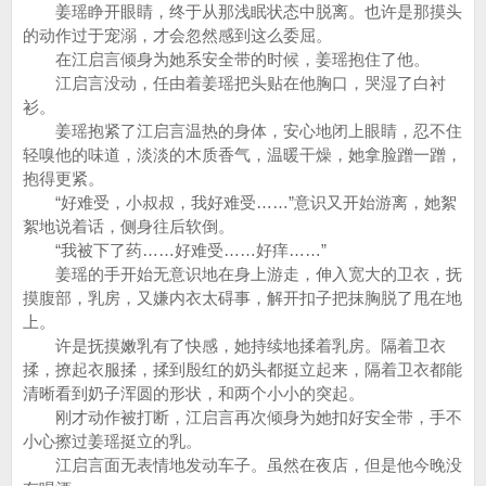
姜瑶睁开眼睛，终于从那浅眠状态中脱离。也许是那摸头
的动作过于宠溺，才会忽然感到这么委屈。
在江启言倾身为她系安全带的时候，姜瑶抱住了他。
江启言没动，任由着姜瑶把头贴在他胸口，哭湿了白衬
衫。
姜瑶抱紧了江启言温热的身体，安心地闭上眼睛，忍不住
轻嗅他的味道，淡淡的木质香气，温暖干燥，她拿脸蹭一蹭，
抱得更紧。
“好难受，小叔叔，我好难受……”意识又开始游离，她絮
絮地说着话，侧身往后软倒。
“我被下了药……好难受……好痒……”
姜瑶的手开始无意识地在身上游走，伸入宽大的卫衣，抚
摸腹部，乳房，又嫌内衣太碍事，解开扣子把抹胸脱了甩在地
上。
许是抚摸嫩乳有了快感，她持续地揉着乳房。隔着卫衣
揉，撩起衣服揉，揉到殷红的奶头都挺立起来，隔着卫衣都能
清晰看到奶子浑圆的形状，和两个小小的突起。
刚才动作被打断，江启言再次倾身为她扣好安全带，手不
小心擦过姜瑶挺立的乳。
江启言面无表情地发动车子。虽然在夜店，但是他今晚没