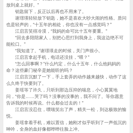
放到桌上就好。”
钥匙留下，反正以后再也不用来了。
谢璟瑛轻轻放下钥匙，她不是喜欢大吵大闹的性格。质问
也是轻声的，“十五年的相处，你也没有一点感觉吗？”
江启言笑得冷漠，“我妈的命可比十五年要重。”
“回去多陪陪家人，别把心思打到我身上，我这边绝不可
能松口。”
“我知道了。”谢璟瑛走的时候，关门声很小。
江启言拿起手机，电话还没挂，“喂？”
“怎么回事啊？”什么约定，什么十五年，什么他妈妈的
命？这些豪门秘辛是她能听的吗？
江启言沉默了一下，手上套弄的动作越来越快，动作了这
么久终于快要到了。
姜瑶等了许久，只听到那边压抑的喘息，小心翼翼地
问，“你是……哭了吗？没事的没事的，我不问了。等你愿意
告诉我的时候再说。什么都会过去的！”
江启言没忍住，噗嗤笑出了声，精关一松，到达极致的愉
悦。
姜瑶拿着手机，难以置信，她刚才似乎听到了一声低沉的
呻吟，全身的血好像都哗哗往脸上冲。