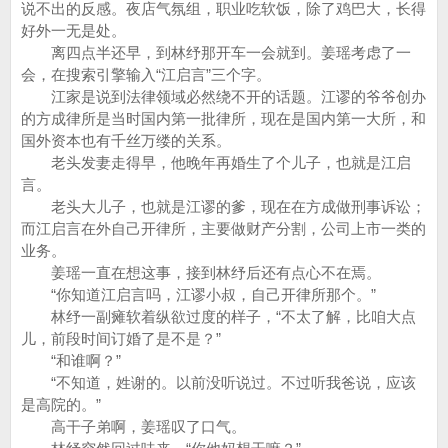
说不出的反感。夜店气氛组，职业吃软饭，除了鸡巴大，长得
好外一无是处。
离四点半还早，到林纾那开车一会就到。姜瑶考虑了一
会，在搜索引擎输入“江启言”三个字。
江家是说到法律领域必然绕不开的话题。江谬的爷爷创办
的方成律所是当时国内第一批律所，现在是国内第一大所，和
国外资本也有千丝万缕的关系。
老头发妻走得早，他晚年再婚生了个儿子，也就是江启
言。
老头大儿子，也就是江谬的爹，现在在方成做刑事诉讼；
而江启言在外自己开律所，主要做财产分割，公司上市一类的
业务。
姜瑶一直在想这事，接到林纾后还有点心不在焉。
“你知道江启言吗，江谬小叔，自己开律所那个。”
林纾一副瘫软着纵欲过度的样子，“不太了解，比咱大点
儿，前段时间订婚了是不是？”
“和谁啊？”
“不知道，姓谢的。以前没听说过。不过听我爸说，应该
是高院的。”
高干子弟啊，姜瑶叹了口气。