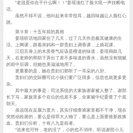
“老混蛋你在干什么啊！！”姜瑶涨红了脸大吼一声挂断电
话。
虽然不得不说，他叫起来非常悦耳，越回味越让人脸红心
跳。
第９章：十五年前的真相
姜瑶听话地回家住了几天，过了几天作息极其健康的生
活。上网课，跟着亲妈和一群贵妇上调香课，上插花课。
江启言身上的木质香气应该是檀道的味道，姜瑶捣鼓几
天，在老师的帮助下弄出了差不多味道的香水，虽然没有细腻
的前中后调，但她也美滋滋地用了。
更重要的是，她在贵妇们那听了一耳朵的八卦。
贵妇们的交际圈可比小孩们要广泛得多，信息也就更多更
杂。
其中最大的事是：司法系统的大家族谢家被人整了。谢部
长下马，家族里多个在位的也差不多，全家被中纪委查了个底
朝天。
虽说现在反腐力度大，其实仔细查谁家里都不干净，现在
突然动姓谢的，要么是得罪大人物了，要么是上面要推新政换
血。贵妇们分析，十有八九是前者。
“说来也可怜，老的没了，小的也不消停。听说谢部小儿