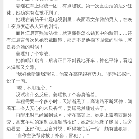
姜瑶在车上缩成一团，有点腿软。第一次直面活的法外狂
徒，她确实有点被吓到了。
她现在满脑子都是电视剧里，表面温文尔雅的男人，在晚
上变身变态杀人狂的剧情。
而且江启言熟知法律，就更懂得怎么钻其中的漏洞……还
有江启言每次见她都戴眼镜，那是不是他摘下眼镜的时候，就
是要杀她的时候！
姜瑶打了个寒战。
她偷瞄江启言，后者正目不斜视地开车，神色平静，看起
来温和又文雅。
“我好像听谢璟瑜说，他家在高院很有势力。”姜瑶试探地
说了一句。
“嗯，不用担心。”
没试出什么反应。姜瑶换了个姿势缩着。
车程需要一个多小时，天渐渐黑了，高速路不断延伸，闻
着车上令人安心的木质香气，姜瑶竟然睡过去了。
再醒来时已经回到城区，堵在高架上。她身上盖着西装外
套，高支羊毛的定制西服触感很好，她舒适地眯了眯眼，往旁
边看去，正好和江启言对视，吓得她往后一缩，颇有些狼狈。
“自作主张帮你披了外套，冒犯了。”