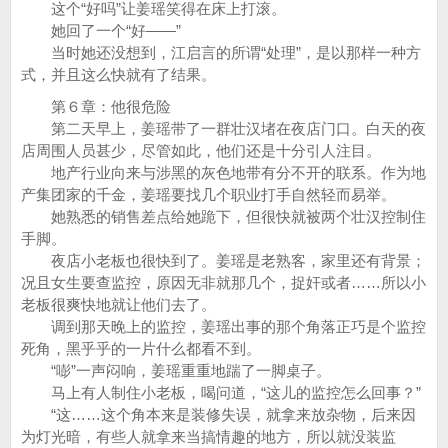
这个“好吗”让姜瑶笑得在床上打滚。
她回了一个“好——”
当时她还没想到，江启言的所谓“处理”，是以那样一种方
式，并且这么快就有了结果。
第６章：他很危险
第二天早上，姜瑶带了一群壮汉堵在夜店门口。白天的夜
店周围人员甚少，尽管如此，他们还是十分引人注目。
地产行业向来与涉黑的灰色地带有分不开的联系。作为地
产集团家的千金，姜瑶要找几个职业打手自然轻而易举。
她熟悉的销售差点给她跪下，但很快就被两个壮汉控制住
手脚。
夜店小老板也很快到了。姜瑶是老熟客，家里还有背景；
况且女生要查监控，原因无非就那几个，捉奸或者……所以小
老板很爽快地就让他们去了。
调到那天晚上的监控，姜瑶出事的那个角落正巧是个监控
死角，黑乎乎的一片什么都看不到。
“嘭”一声闷响，姜瑶重重地踹了一脚桌子。
马上有人制住小老板，喝问道，“这儿的监控怎么回事？”
“这……这个角本来是装修失误，就拿来放杂物，后来因
为灯光暗，有些人就拿来当搞情趣的地方，所以就没装监