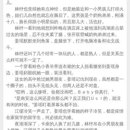
儿。
林纾也觉得她有点神经，但是她最近和一小男孩儿打得火
热，姐们儿自然也就忘在脑后了。这男孩是个奶狗弟弟，刚满
十八，脸长得跟小明星似的，而且那儿大，活也好。
林纾一看到他就想到昨晚在酒店床上被他顶到高潮差点晕
过去的场景，忍不住夹紧了腿，张开双臂喊奶狗弟弟过来。
姜瑶默默坐到角落，盘腿坐下，打开电脑准备和论文战
斗。
林纾还叫了几个经常一块玩的人，都是熟人，但是关系怎
么样可就不一定了。
一个穿着粉色小香吊带连衣裙的女人扭着腰坐到姜瑶身
边，姜瑶斜眼睨她一眼，装没看到。
这女的高中抢过她男朋友，姜瑶记仇到现在，虽然都是一
个圈子的，抬头不见低头见，但两人还是不对盘。
“哎哟，这么惨呀。妆都没画吧，Ｂａｂｙ你真行。”
“是南安这么闲还是你那么闲？反正我们Ｕｃｌ的，就没
有闲的时候。”姜瑶盯着屏幕头都不抬。
江缪冷笑一声走了。姜瑶也学着她的样子冷笑，都是疫情
在家留学的留学生，何必彼此为难。
夜渐渐深了，卡座的人换了好几拨，林纾吊在小男朋友腿