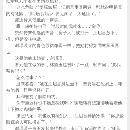
红晕就几乎看不出情欲色彩。
“这么危险？”姜瑶皱眉，江启言重复两遍，那就说明是真
的有危险，“那我们以后不要见面了，太危险了。”
那边传来低低的一声笑。
“乖，保护好自己，过段时间我就来……”肏你。
突然传来钥匙的声音，房子大门被打开，江启言放下手
机，但是没挂电话。
谢璟瑛穿的青色纱裙像雾一样，把她衬得如同林黛玉再
世。
这是他的未婚妻，谢璟瑛。
看到他在做的事，林黛玉也被吓了一跳，轻声问，“要我
帮你吗？”
“怎么过来了？”
“过来看看。”她在江启言身边坐下，想要靠在他肩上，却
被他另一只手轻轻推开。
“我和爸提了解除婚约。”
“你宁愿这样也不愿意碰我吗？”谢璟瑛有些凄凄地看着他
上下撸动肉棒的手。
“按照约定，我也没有碰别人。”江启言神情冷漠，“你那些
跟踪的人可以撤走了。”
谢璟瑛一言不发起身往外走，却听到背后的声音，“钥匙