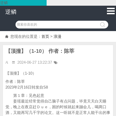
逆鳞
逆鳞
您现在的位置是：
首页
>
浪漫
【顶撞】（1-10） 作者：陈莘
2024-06-27 13:22:37
【顶撞】（1-10）
作者：陈莘
2023年2月16日转发自S8
第１章：见色起意
姜瑶最近经常觉得自己脑子有点问题，毕竟天天白天睡
觉，晚上在夜店赶Ｄｕｅ，困的时候就起来蹦会儿，喝两口
酒，又能再写几千字的论文。这一听就不是正常人能干出的事