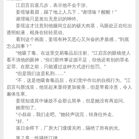
江启言后退几步，表示他不会干涉。
姜瑶皱着眉，踢了地上人几下，“谢璟瑜？醒醒！”
谢璟瑜只是发出无意识的呻吟。
姜瑶这才注意到他腿间立起的硕大肉茎，马眼处正在吐出
透明粘液，棍身在轻轻晃动。
看到这个画面，姜瑶有种又恶心又兴奋的矛盾感，“到底
怎么回事？”
“他吸了毒。在这里交易毒品后注射。”江启言的眼镜使人
看不清他的眼神，“你们那件事证据不足，但他还有别的罪名
定罪。在那之前，只能通过这种方式进行惩罚。”
“但是我们这是私刑……”
“不，这是他吸食毒品后，在幻觉中作出的自残行为。”江
启言勾唇浅笑，他笑起来显得更加俊美，但是带着冷意，令人
遍体生寒。
姜瑶知道其中缘故不会那么简单，但是她没有再追问。
她害怕了。
“小叔叔，我们走吧。”她轻声说完，转身往外走。
“好。”
落日余晖下，厂房大门缓缓关闭，隔绝了所有的光。
第７章：性骚扰江律