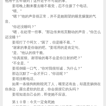
他用十五年做到了这件近乎不可能的事。
姜瑶晚上翻来覆去睡不着觉，忍不住拨了个电话。
“喂。”
“嗯？”他的声音很正常，并不是她期望的睡意朦胧的气
音。
“你还没睡吗？”
“嗯，在处理一些事。”那边传来纸页翻动的声音，“你怎么
还没睡？”
姜瑶打了个呵欠，“困了，但是睡不着。”
“谢家的事是你做的吧。”姜瑶用的是肯定句。
“是。”他认的很干脆。
“你真挺狠。谢璟瑜的毒不会是你注射的吧？”
“不全是。”
姜瑶倒吸一口气，“你对我很坦诚，为什么？”
那边沉默了一会才开口，“你说呢？”
姜瑶挂断电话。
如果一条狼狗刚刚咬死了人，嘴里还有血，却愿意躺倒在
你身边，露出柔软的肚皮，你会摸摸它的头吗？
姜瑶知道自己会的，即使她不应该。
第１０章：今天一定肏死她