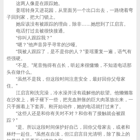
这两人像是在跟踪她。
姜瑶转身又进花园，从里面另一个出口出去，一路绕着弯
子回到家，把大门锁上。
她应该没有被跟踪的理由，除非……她想到了江启言。
电话打过去被很快接通。
“你叫人跟踪我？”
“嗯？”他声音异乎寻常的沙哑。
“我被人跟踪了，是不是你的人？”姜瑶重复一遍，语气有
些强硬。
“不是。”尾音拖得有点长，听起来很慵懒，不知道电话那
头在做什么。
“虽然不是我，但这段时间注意安全，最好回你父母家
住。”
江启言刚洗完澡，冷水澡并没有疏解他的欲望。他懒懒靠
在沙发上，裤子褪下一些，把充血肿胀的巨大肉茎放出来，一
只手握着上下套弄。刚开始动作，她的电话就打过来了。
“这些人还是和你有关对不对？和你有了接触就会被跟
踪？”
“是。所以这段时间保护好自己，回你父母家去，或者和
林纾一起住。”虽然在自渎，但江启言目光清明，除了脸上的