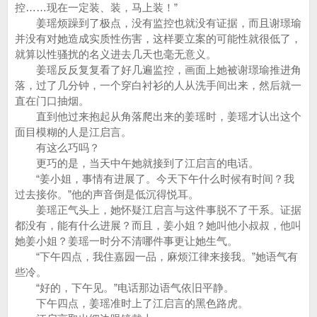
控……现在一定装、装，马上装！”
姜瑶烦躁到了极点，没有监控也就没有证据，而且谢璟瑜
并没有对她造成实质性伤害，这样要立案的可能性就很低了，
就算以性骚扰的名义进去几天也毫无意义。
姜瑶反反复复看了好几遍监控，画面上她被谢璟瑜推进角
落，过了几分钟，一个穿白衬衫的人从洗手间出来，然后就一
直在门口抽烟。
直到他过来抱起从角落爬出来的姜瑶时，姜瑶才认出这个
面目模糊的人是江启言。
有这么巧吗？
更巧的是，当天中午她就接到了江启言的电话。
“姜小姐，事情有进展了。今天下午什么时候有时间？我
过去接你。”他的声音倒是低沉得悦耳。
姜瑶正气头上，她怀疑江启言与这件事脱不了干系。证据
都没有，能有什么进展？而且，姜小姐？她叫他小叔叔，他叫
她姜小姐？姜瑶一时分不清哪件事更让她生气。
“下午四点，我住嘉园一品，麻烦江律来接我。”她语气有
些冷。
“好的，下午见。”电话那边语气依旧平静。
下午四点，姜瑶准时上了江启言的黑色路虎。