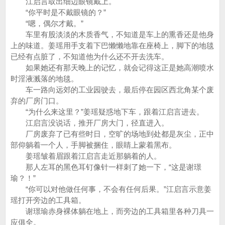
江启言取出细边眼镜戴上。
“你平时是不戴眼镜的？”
“嗯，偶尔才戴。”
车里有股淡淡的木质香气，不知道是车上的熏香还是他身
上的味道。姜瑶用手支着下巴懒懒地靠在座椅上，脚下的地毯
已经有点脏了，不知道他为什么还不开去洗车。
如果她还有那天晚上的记忆，就会记得这正是她高潮喷水
时淫液溅落的地毯。
车一路向远郊的工业园驶去，最后停在园区西北角某个废
弃的厂房门口。
“为什么来这里？”姜瑶疑惑地下车，跟着江启言进去。
江启言没说话，推开厂房大门，径直进入。
厂房废弃了已有些时日，空旷的场地到处都是灰尘，正中
部仰躺着一个人，手脚被捆住，眼睛上蒙着黑布。
姜瑶皱着眉跟着江启言走近那躺着的人。
那人左耳的黑色耳钉像针一样刺了她一下，“这是谢璟
瑜？！”
“你可以对他做任何事，不会有任何后果。”江启言示意姜
瑶打开旁边的工具箱。
谢璟瑜赤身裸体躺在地上，而旁边的工具箱里各种刀具一
应俱全。