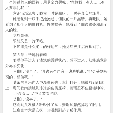
一个路过的人的西裤，用尽全力哭喊，“救救我！有人……有
人要非礼我！”
意识渐渐流失，眼前一时是黑暗，一时是真实的场景。
她感觉到一双手把她抱起，但眼前一片黑暗。再眨眼，她
看到了那个人的白衬衫。慢慢抬头，她看到了细边眼镜和那个
人的脸。
竟然是他。
眼前又是一片黑暗。
不知道是什么绝世的好运气，她竟然被江启言捡到了。
第５章：帮她解春药
姜瑶似乎进入了浅浅的昏睡状态，醒不过来，却能感觉到
外界的变化。
“别怕，没事了。”耳边有个声音一遍遍地说，“他会受到惩
罚的，相信我。”
嘈杂的音乐声人声渐渐远去，车门打开，她被放到副驾
上，腿间软肉接触到冰凉的皮质座椅，姜瑶忍不住轻轻呻吟。
“小叔叔……”声音带着哭腔。
“别怕，没事了。”
感觉到头发被人轻轻揉了揉，姜瑶却忽然掉起了眼泪。
江启言本意是安抚，却没想到起了反作用。