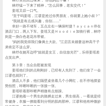
林纾突然回过味来，“你他妈想干嘛？”
林纾猛一下来了精神，“怎么回事，老实交代！”
姜瑶又叹一口气。
“至于吗姜瑶，江谬是抢过你男朋友，你就要上她小叔？”
“我就是有点感兴趣，你别……”
幸好一路不堵车，五点左右一辆保时捷Ｔａｙｃａｎ停在
酒店门口，两人下车。姜瑶又是Ｈｏｏｄｉｅ加骑行裤，林纾
则是一身白色老花吊带裙。
“妈的我觉得我们像俩土大款。”江启言未婚妻这种高干子
弟肯定不这么穿。
林纾在她耳边哼“姐就是女王，自信放光芒”，乐得姜瑶差
点笑出声。
第３章：当众自慰被发现
姜瑶他们到的点刚刚好，已经有人先到了，他们坐了一会
江谬也就到了。
酒店人不多，他们隔壁桌坐着几个小网红，在不停地摆姿
势拍照，咔嚓咔嚓的一张接一张。
姜瑶听着那咔嚓声稍微有点烦躁。
江谬抱着一个男生的胳膊走过来，男生很高，一看就是经
常健身，衣服一撩能看到分明的肌肉那种。江谬和他有种微妙