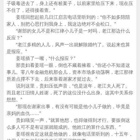
子吸毒进去了，身上还有桩案子，以前家里给压下来，现在压
不住了，还得接着查。”
姜瑶回想起前几日江启言电话里听到的：“你不如多陪陪
家人，别把心思打到我身上，我这边绝对不会松口。”
“谢部的女儿不是和江律小儿子是一对吗，老江那边什么
反应？”
“老江多精的人儿，风声一出就解除婚约了。说起来也算
是报应。”
姜瑶插了一嘴，“什么报应？”
那贵妇看姜瑶一眼，倒也不藏着掖着，“你还小不知道这
事儿。零八年金融危机那会儿，资本市场多动荡啊，老江那律
所差点撑不下去，后来靠着谢家才挺过去。”
说到这里，贵妇压低声音，“也是这年，老江夫人死了。
而且老江旧情人姓谢，死了的这位没什么出身。这其中关系你
想想。”
“那现在谢家出事，有没有可能是他小儿子做的，毕竟是
亲妈的血仇……”
贵妇嗤笑一声，“就算他想，也得做得到才行。要扳倒这
么多人可不是有证据就能成的。他姓江的算什么东西。”
姜瑶很肯定这就是他做的，就像电话里听到的，十五年，