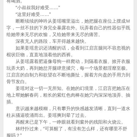
有喝酒。
“小叔叔我好难受……”
“这里好难受……”
断断续续的呻吟从姜瑶嘴里溢出，她把腿在座位上摆成Ｍ
字，一丝不挂的下身完全暴露在外。玩弄着自己的性器似乎既
给她带来无尽的欢愉，又给她带来无尽的痛苦。
深夜无人的路段，车开得越来越快。
如果姜瑶意识还清醒的话，会看到江启言腿间不容忽视的
棍状巨物，直直地顶着他的西裤。
从姜瑶露着肥逼像母狗一样爬动，到隔着衣服、掀开衣服
玩弄大奶，再到她岔开腿肆意揉穴，每一个场景都淫靡至极。
江启言的自制力和欲望在不断地撕扯，握着方向盘的手用力到
骨节发白。
姜瑶对这一切一无所知。在她的幻境里，江启言把她压在
地上帮她解春药，粗长的紫红色肉棒在她穴内深深地顶弄、抽
插。
意识越来越模糊，只有攀升的快感越发清晰，直到一道水
柱从骚逼喷涌而出。姜瑶爽到晕了过去。
再醒来已是下午，一睁眼就看到窗外的残阳和火烧云。
林纾扑过来，“可算醒了，有没有怎么样，还有哪里不舒
服吗？”