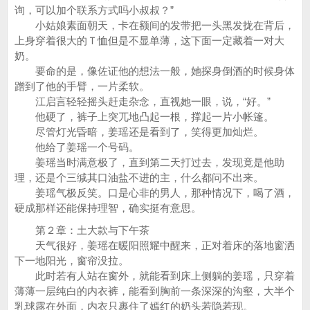
询，可以加个联系方式吗小叔叔？”
小姑娘素面朝天，卡在额间的发带把一头黑发拢在背后，
上身穿着很大的Ｔ恤但是不显单薄，这下面一定藏着一对大
奶。
要命的是，像佐证他的想法一般，她探身倒酒的时候身体
蹭到了他的手臂，一片柔软。
江启言轻轻摇头赶走杂念，直视她一眼，说，“好。”
他硬了，裤子上突兀地凸起一根，撑起一片小帐篷。
尽管灯光昏暗，姜瑶还是看到了，笑得更加灿烂。
他给了姜瑶一个号码。
姜瑶当时满意极了，直到第二天打过去，发现竟是他助
理，还是个三缄其口油盐不进的主，什么都问不出来。
姜瑶气极反笑。口是心非的男人，那种情况下，喝了酒，
硬成那样还能保持理智，确实挺有意思。
第２章：土大款与下午茶
天气很好，姜瑶在暖阳照耀中醒来，正对着床的落地窗洒
下一地阳光，窗帘没拉。
此时若有人站在窗外，就能看到床上侧躺的姜瑶，只穿着
薄薄一层纯白的内衣裤，能看到胸前一条深深的沟壑，大半个
乳球露在外面，内衣只裹住了嫣红的奶头若隐若现。