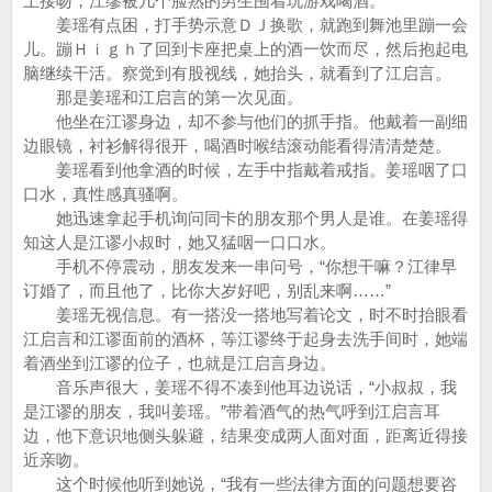
上接吻，江缪被几个脸熟的男生围着玩游戏喝酒。
姜瑶有点困，打手势示意ＤＪ换歌，就跑到舞池里蹦一会
儿。蹦Ｈｉｇｈ了回到卡座把桌上的酒一饮而尽，然后抱起电
脑继续干活。察觉到有股视线，她抬头，就看到了江启言。
那是姜瑶和江启言的第一次见面。
他坐在江谬身边，却不参与他们的抓手指。他戴着一副细
边眼镜，衬衫解得很开，喝酒时喉结滚动能看得清清楚楚。
姜瑶看到他拿酒的时候，左手中指戴着戒指。姜瑶咽了口
口水，真性感真骚啊。
她迅速拿起手机询问同卡的朋友那个男人是谁。在姜瑶得
知这人是江谬小叔时，她又猛咽一口口水。
手机不停震动，朋友发来一串问号，“你想干嘛？江律早
订婚了，而且他了，比你大岁好吧，别乱来啊……”
姜瑶无视信息。有一搭没一搭地写着论文，时不时抬眼看
江启言和江谬面前的酒杯，等江谬终于起身去洗手间时，她端
着酒坐到江谬的位子，也就是江启言身边。
音乐声很大，姜瑶不得不凑到他耳边说话，“小叔叔，我
是江谬的朋友，我叫姜瑶。”带着酒气的热气呼到江启言耳
边，他下意识地侧头躲避，结果变成两人面对面，距离近得接
近亲吻。
这个时候他听到她说，“我有一些法律方面的问题想要咨