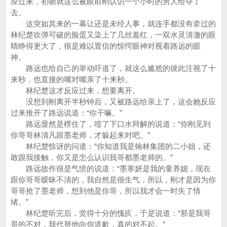
应过来，初吻就这么被眼前刚认识一个小时的男人给夺了
去。
这突如其来的一幕让还是未经人事，就连手都没有牵过的
林纪楚吹弹可破的脸蛋又染上了几丝羞红，一双水灵清澈的眼
睛睁得更大了，很是难以置信的惊愕眼神对视着路远的眼
神。
路远也给自己的举动吓道了，就这么尴尬的彼此注视了十
来秒，也直接的嘴对嘴亲了十来秒。
林纪楚这才反应过来，想要离开。
没想到刚离开半秒钟后，又被路远给亲上了，这会她反应
过来推开了路远说道：“你干嘛。”
路远显然是楞住了，噎了下口水辩解的说道：“你刚见到
你哥哥林清凡跟墨老师，才躲起来对吧。”
林纪楚惊讶的问道：“你知道我是翰林集团的二小姐，还
敢跟我接触，你又是怎么认识我哥都墨老师的。”
路远故作很是气愤的说道：“墨寒妍是我的童养媳，现在
跟你哥哥暧昧不清的，我自然是很生气，所以，刚才是因为你
哥哥抢了墨老师，想到他是你哥，所以我才会一时失了情
绪。”
林纪楚听完后，觉得十分的愧疚，于是说道：“那是我哥
哥的不对，我代替他向你道歉，真的对不起。”