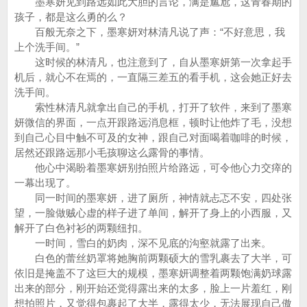
墨寒妍见到路远如此大胆的言论，满是尴尬，这青春期的
孩子，都是这么勇的么？
百般无奈之下，墨寒妍对林清凡说了声：“不好意思，我
上个洗手间。”
这时候的林清凡，也注意到了，自从墨寒妍第一次拿起手
机后，就心不在焉的，一直隔三差五的看手机，这会她正好去
洗手间。
索性林清凡就拿出自己的手机，打开了软件，来到了墨寒
妍微信的界面，一点开跟路远消息框，顿时让他炸了毛，没想
到自己心目中触不可及的女神，跟自己对面喝着咖啡的时候，
居然还跟路远那小毛孩聊这么露骨的事情。
他心中渴盼着墨寒妍别拍照片给路远，可令他心力交瘁的
一幕出现了。
同一时间的墨寒妍，进了厕所，神情就忐忑不安，四处张
望，一脸做贼心虚的样子进了单间，解开了身上的小西服，又
解开了白色衬衫的两颗纽扣。
一时间，雪白的奶肉，深不见底的沟壑就露了出来。
白色的蕾丝奶罩将她胸前两颗硕大的雪乳裹去了大半，可
依旧是掩盖不了这巨大的规模，墨寒妍调整着两颗饱满奶球露
出来的部分，刚开始还觉得露出来的太多，脸上一片羞红，刚
想拍照片，又觉得包裹起了大半，露得太少，无法展现自己傲