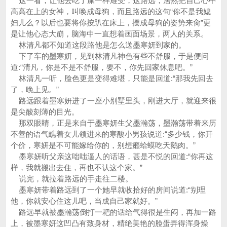
这一看，让他去吃了屎一样难受，这路远，居然把自己心中
高高在上的女神，叫唤成母狗，而且路远的这句“你不是我媳
妇儿么？以后也要将你按趴在床上，摆成母狗的姿势来肏”更
是让他心态大崩，脑海中一直想着画面场景，两人的关系。
林清凡都不知道这段路他是怎么送墨寒妍到家的。
下了车的墨寒妍，见到林清凡神色有些不舒服，于是便问
道:“清凡，你是不是不舒服，要不，你先回家休息吧。”
林清凡一听，脸色更是变得难堪，只能是回道:“那我先回去
了，晚上见。”
路远跟着墨寒妍进了一座小别墅里头，刚进大厅，就迎来很
是尖酸刻薄的目光。
那双眼睛，正是来自于墨寒妍生父墨瀚荡，墨瀚荡带着来历
不善的语气瞧着女儿领进来的寒酸小男孩说道:“多少钱，你开
个价，寒妍是不可能嫁给你的，别想癞蛤蟆吃天鹅肉。”
墨寒妍听父亲这咄咄逼人的话语，甚是不悦的回道:“你再这
样，我就搬出去住，再也不认这个家。”
说完，就拉着路远的手走往二楼。
墨寒妍带着路远到了一个她早就收拾好的房间说道:“别理
他，你就安心住这儿吧，当成自己家就好。”
路远早就被墨瀚荡倒打一耙的话给气得很是生闷，再加一路
上，被墨寒妍这凹凸有致身材，精绝美艳的脸蛋弄得浑身燥