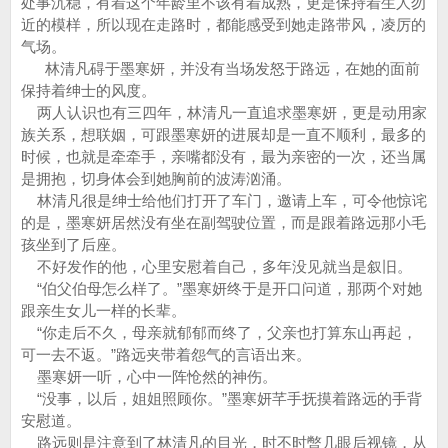
处事沉稳，有着这个年龄里不该有着成熟，更是保持着生人勿
近的模样，所以现在走路时，都能感受到她走路带风，凌厉的
气场。
林清凡碍于墨寒妍，并没有当场发怒于路远，在她的面前
保持着绅士的风度。
两人认识也有三四年，林清凡一直追求墨寒妍，更是动用家
族关系，想联姻，可跟墨寒妍的进展却是一直不顺利，最多的
时候，也就是牵牵手，亲嘴都没有，最为亲密的一次，还当属
是拥抱，切身体会到她胸前的波涛汹涌。
林清凡很是绅士给他们打开了车门，邀请上车，可令他惊诧
的是，墨寒妍居然没有坐在副驾驶位置，而是跟着路远那小毛
孩坐到了后座。
不好发作的他，心里安慰着自己，多年没见就当是叙旧。
“伯父伯母怎么样了。”墨寒妍终于是开口问道，那两个对她
跟亲生女儿一样的长辈。
“你走后不久，母亲就郁郁而终了，父亲也打算东山再起，
可一去不返。”路远夹带着怨气的言语出来。
墨寒妍一听，心中一阵怆然的神伤。
“没事，以后，姐姐照顾你。”墨寒妍芊手抚摸着路远的手背
安慰道。
路远则是注意到了林清凡的目光，时不时暼几眼后视镜，从