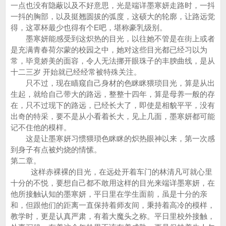
一点也没有隐蔽以及不好意思，光是端详墨寒妍走路时，一抖
一抖的胸部，以及挺翘圆拔的弧度，这硕大的轮廓，让路远觉
得，这罩杯最少也得有个E吧，堪称豪乳级别。
墨寒妍能感受到这炽热的目光，以往她不管是在街上或者
是充满青春荷尔蒙的校园之中，她对这些目光都已经习以为
常，毕竟娇美的面容，令人无法挪开眼珠子的丰腴曲线，是从
十二三岁 开始就已经经常被特殊关注。
只不过，现在瞄窥自己身材的色眯眯猥琐目光，算是从出
生起，就给自己带大的路远，整整十四年，算是母养一般的存
在，只不过现下的路远，已经长大了，即使是相貌平平，没有
出奇的特采，要不是从小看着长大，见上几面，墨寒妍都可能
记不住他的模样。
这是让墨寒妍习惯猥琐色眯眯的炽热眼神以来，第一次感
到身子有点被灼烧的情愫。
第二章。
这样赤裸裸的目光，在远处开着车门的林清凡可就心里
十分的不悦，要想自己都不敢用这样的目光来端详墨寒妍，在
他所接触认知的墨寒妍，平日里在学生面前，虽是十分的亲
和，但跟他们的距离一直保持着师友间，秉持着高冷的模样，
教学时，更是认真严肃，有着大魔头之称。平日里校外接触，