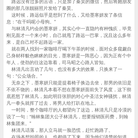
路远没有过多的言语，只是加了秦昊的微信，然后将她朋友
圈的那几张靓丽照片发给了秦昊。
这时候，路远似乎是想到了什么，又给墨寒妍发了条信
息：“在干吗呢小母狗。”
与林清凡约会的墨寒妍，其实心中一直隐约有种愧疚，毕竟
刚见面才一个来小时，自己就甩了路远一巴掌，况且这么多年
来，是自己对不起路远一家。
就在两人找到一家咖啡厅喝下午茶的时候，面对众多窥觑自
己身材样貌色眯眯的目光，墨寒妍是一阵恶心，因为正有个中
年人，使劲的往这边靠着，司马昭之心路人皆知。
林清凡出言劝了几句，也没有多大的效果，只换来了一
句：“公众场合。”
无奈之下，墨寒妍只能是提着椅子换边去坐，那男的依旧是
不依不饶的，林清凡本着不想在墨寒妍面前失了风度，这下彻
底惹怒了林清凡，如此明目张胆的对心中圣洁女神骚扰，林清
凡一拳头就挥了过去，将男人给打趴在地上。
一时间，整个咖啡厅的人都望向了这边，林清凡只是冷漠的
说了一句：“翰林集团大公子林清凡，想要报销医药费，到翰
林集团来。”
林清凡话落，那人立马就一脸恐慌，赶忙跑路了。
在场本想拍照的人，也都停了下来，因为他们清楚的知道，