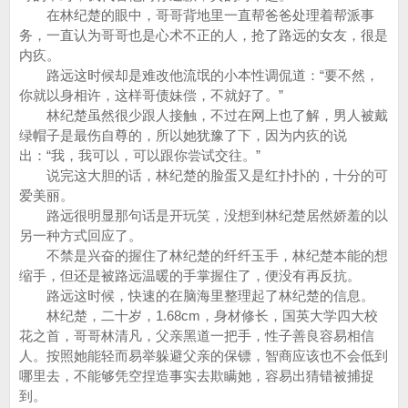
在林纪楚的眼中，哥哥背地里一直帮爸爸处理着帮派事
务，一直认为哥哥也是心术不正的人，抢了路远的女友，很是
内疚。
路远这时候却是难改他流氓的小本性调侃道：“要不然，
你就以身相许，这样哥债妹偿，不就好了。”
林纪楚虽然很少跟人接触，不过在网上也了解，男人被戴
绿帽子是最伤自尊的，所以她犹豫了下，因为内疚的说
出：“我，我可以，可以跟你尝试交往。”
说完这大胆的话，林纪楚的脸蛋又是红扑扑的，十分的可
爱美丽。
路远很明显那句话是开玩笑，没想到林纪楚居然娇羞的以
另一种方式回应了。
不禁是兴奋的握住了林纪楚的纤纤玉手，林纪楚本能的想
缩手，但还是被路远温暖的手掌握住了，便没有再反抗。
路远这时候，快速的在脑海里整理起了林纪楚的信息。
林纪楚，二十岁，1.68cm，身材修长，国英大学四大校
花之首，哥哥林清凡，父亲黑道一把手，性子善良容易相信
人。按照她能轻而易举躲避父亲的保镖，智商应该也不会低到
哪里去，不能够凭空捏造事实去欺瞒她，容易出猜错被捕捉
到。