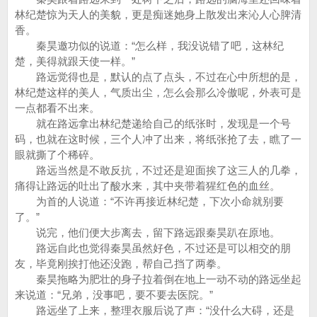
林纪楚惊为天人的美貌，更是痴迷她身上散发出来沁人心脾清
香。
秦昊邀功似的说道：“怎么样，我没说错了吧，这林纪
楚，美得就跟天使一样。”
路远觉得也是，默认的点了点头，不过在心中所想的是，
林纪楚这样的美人，气质出尘，怎么会那么冷傲呢，外表可是
一点都看不出来。
就在路远拿出林纪楚递给自己的纸张时，发现是一个号
码，也就在这时候，三个人冲了出来，将纸张抢了去，瞧了一
眼就撕了个稀碎。
路远当然是不敢反抗，不过还是迎面挨了这三人的几拳，
痛得让路远的吐出了酸水来，其中夹带着猩红色的血丝。
为首的人说道：“不许再接近林纪楚，下次小命就别要
了。”
说完，他们便大步离去，留下路远跟秦昊趴在原地。
路远自此也觉得秦昊虽然好色，不过还是可以相交的朋
友，毕竟刚挨打他还没跑，帮自己挡了两拳。
秦昊拖略为肥壮的身子拉着倒在地上一动不动的路远坐起
来说道：“兄弟，没事吧，要不要去医院。”
路远坐了上来，整理衣服后说了声：“没什么大碍，还是