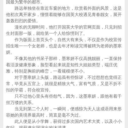
国最为繁华的都市。
路远单独坐在靠近车窗的地方，欣赏着外面的风景，这是
他初次离开家乡，憧憬着能够在国英大校遇见青春靓女，展开
轰轰烈烈的爱情。
漫长的无聊时间，他打开国英大学的官网页面，只见到招
生封面那一版，就给第一个人给惊愣到了。
作为版面上首页头个，自然大有来头，不仅是作为校宣传
招生唯一一个女老师，也是去年才刚读完博被聘为老师的墨寒
妍。
不像其他的书呆子那样，墨寒妍不仅高挑靓丽，一直保持
着活泼健康形象，脸型看起来就是知性大姐姐类型，端庄优
雅，特别是胸前的峰峦，一看规模便不小。
对于墨寒妍上头版，路远虽有些惊讶，不过想想也觉得正
常，毕竟从五官上，就很是精致大气，富有气质，又是不折不
扣的学霸，符合校宣传。
只不过他心里头有些怨气，因为，这墨寒妍，跟他有着千
丝万缕的关系。
当见到第二个人时，一瞬间，便感惊为天人这成语用来形
容她的美境界最高时，简直是毫不为过。
此人便是从小学舞，获得过多次国内艺术大奖，以及小小
年纪，就获邀出国演出的沐清漓......