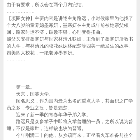
由于有要求，所以会在两个月内完结。
………………
【项圈女神】主要内容是讲述主角路远，小时候家里为他找了
个大八岁的童养媳墨寒妍，墨寒妍在主角成年前被她亲父领
回，路家时运不济，破败不堪，心理变得扭曲。
墨父又安排墨寒妍与世家林清凡联姻，主角到了墨寒妍所教书
的大学，与林清凡的校花妹妹林纪楚等四美一绝发生的故事。
四美四大校花，一绝老师墨寒妍。
…………
第一章。
天京，国英大学。
顾名思义，作为国内最为出名的重点大学，其面积之广学
员之多，专业之泛，皆是翘楚。
迎来了新一季的青春年华子弟入学。
路远只是众多学子中即将入学普通的一员，之所以说为普
通，不仅是家世，连样貌也较为普通。
今年刚满二十的他，从乡镇而来，正坐着火车准备前往全