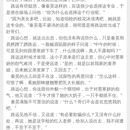
路远有些疑惑，像秦昊这样的，应该很少会选择这专业，于
是便在操场上问他：“你为什么会选择这个行业呢。”
“因为美女多吧，比如，知道咱校的校花沐清漓吧，她就是
这专业的。”秦昊毫不避讳的说道，很明显是将路远给当成了
好哥们。
路远心想，就这点出息，但也没有再说些什么，只是秦昊用
肩膀蹭了蹭路远，一脸贼眉鼠眼的样子问道：“中午的时候，
可是见到你跟墨寒妍下车了，什么情况啊，真人不露相吗？”
路远这时候才发现，这小子原来是打这主意，但心中对墨寒
妍的怨气难消，于是便说道：“是的，就是以前我家的童养
媳，后来她父亲发家了，又回去了。”
秦昊的点儿却是不在这，试探性的再度问道：“怎么这样，
可惜了啊，看她那蜂腰翘臀肥乳大长腿的。”
路远心想，你这跟你外貌一个猥琐样，出于对墨寒妍的怨
气，他又说道：“下午才摸了她的大奶子，一只手都抓不住。”
秦昊满脸不可置信的说道：“什么？哥们不会是在忽悠我的
吧。”
路远见他不信，又说道：“有必要欺骗你么？又没有什么好
处，再说，她是这学校的红人老师，给别人说出去，我不得遭
殃，不至于不至于。”