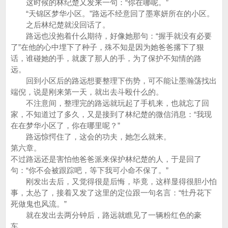
这时候的林纪楚又发来一句：“你在哪呢。”
“天锦区梦华小区。”路远不经意回了墨寒妍所在的小区。
之后林纪楚就没回话了。
路远也没抱着什么期待，好像她那句：“握手就没有必要
了”在他的心中埋下了种子，殊不知是因为她爸爸撂下了狠
话，谁碰她的手，就废了那人的手，为了保护不知情的路
远。
回到小区后的路远想要整理下伤势，可不能让墨瀚荡找出
端倪，说是刚来第一天，就出去斗殴什么的。
不注意间，整理完的路远就玩起了手机来，也就忘了回
家，不知道过了多久，又是接到了林纪楚的微信消息：“我现
在在梦华小区了，你在哪里呢？”
路远惊愕住了，这会的功夫，她怎么就来。
第六章。
不过路远还是害怕他爸爸派来保护林纪楚的人，于是回了
句：“你不会被跟踪吧，等下我可小命不保了。”
刚发出去后，又觉得很是后悔，毕竟，这样显得很胆小怕
事，太怂了，接着又发了这里的定位跟一句名言：“牡丹花下
死做鬼也风流。”
就在发出去两分钟后，路远就瞧见了一辆粉红色的豪
车。