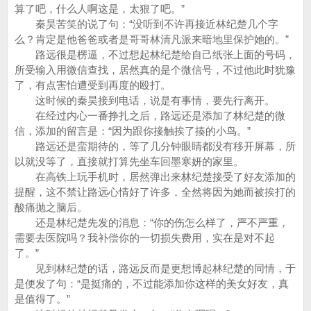
算了吧，什么人啊这是，太狠了吧。”
秦昊苦笑的说了句：“没听到不许再接近林纪楚几个字
么？肯定是他爸爸或者是哥哥林清凡派来暗地里保护她的。”
路远很是楞逼，不过想起林纪楚给自己纸张上面的号码，
所受输入用微信查找，居然真的是个微信号，不过他此时犹豫
了，有点害怕遭受到再度的殴打。
这时候的秦昊接到电话，说是有事情，要先行离开。
在经过内心一番挣扎之后，路远还是添加了林纪楚的微
信，添加的留言是：“因为跟你接触挨了揍的小鸟。”
路远还是蛮期待的，等了几分钟眼睛都没有移开屏幕，所
以就没等了，直接就打算先坐车回墨寒妍的家里。
在高铁上玩手机时，居然弹出来林纪楚接受了好友添加的
提醒，这不禁让路远心情好了许多，全然将因为她而被挨打的
酸痛抛之脑后。
还是林纪楚先发的消息：“你的伤怎么样了，严不严重，
需要去医院吗？我补偿你的一切损失费用，实在是对不起
了。”
见到林纪楚的话，路远反而是更想博起林纪楚的同情，于
是便发了句：“是挺痛的，不过能添加你这样的美女好友，真
是值得了。”