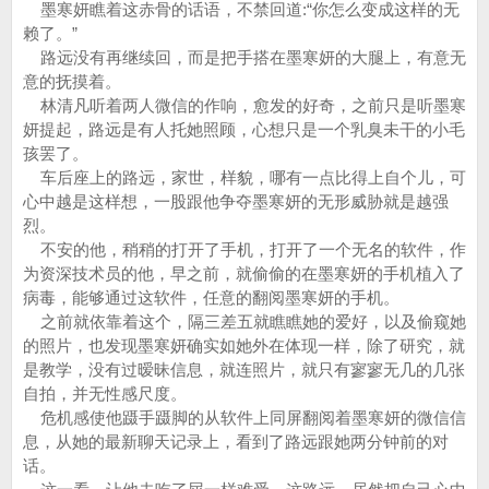
墨寒妍瞧着这赤骨的话语，不禁回道:“你怎么变成这样的无
赖了。”
路远没有再继续回，而是把手搭在墨寒妍的大腿上，有意无
意的抚摸着。
林清凡听着两人微信的作响，愈发的好奇，之前只是听墨寒
妍提起，路远是有人托她照顾，心想只是一个乳臭未干的小毛
孩罢了。
车后座上的路远，家世，样貌，哪有一点比得上自个儿，可
心中越是这样想，一股跟他争夺墨寒妍的无形威胁就是越强
烈。
不安的他，稍稍的打开了手机，打开了一个无名的软件，作
为资深技术员的他，早之前，就偷偷的在墨寒妍的手机植入了
病毒，能够通过这软件，任意的翻阅墨寒妍的手机。
之前就依靠着这个，隔三差五就瞧瞧她的爱好，以及偷窥她
的照片，也发现墨寒妍确实如她外在体现一样，除了研究，就
是教学，没有过暧昧信息，就连照片，就只有寥寥无几的几张
自拍，并无性感尺度。
危机感使他蹑手蹑脚的从软件上同屏翻阅着墨寒妍的微信信
息，从她的最新聊天记录上，看到了路远跟她两分钟前的对
话。