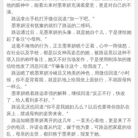
他的眼神中，能看出来对墨寒妍充满着爱意，更是对自己的不
满。
路远拿出手机打开微信说道:“加一下吧。”
墨寒妍没有犹豫的就扫了路远的二维码。
路远通过后，见墨寒妍的头像，就是她自个儿，于是便给她
起了备注“小母狗。”
这毫不掩饰的行为，正主墨寒妍瞧个正着，心中一阵恼怒，
在社会以及学校，都是以女神高姿态的她，被路远竟以这种不
堪入目的称呼备注，她又不好当场发作，于是便用刚添加的微
信给他发了消息问道:“干嘛备注这个，给我改了。”
路远瞧了瞧墨寒妍冷峻且又艳美的神色，用微信回道:“小时
候，你不是背着我，就是趴地上给我坐上面驮行，不就跟母狗
一样么。”
墨寒妍瞧着路远牵强的解释，继续回道:“反正不行，快改
了，给人看到多不好。”
路远见况也回道:“你不是我媳妇儿么？以后也要将你按趴在
床上，摆成母狗的姿势来肏。”
路远知晓墨寒妍离开的这几年，一直关心着他，更是来了不
少的电话，许诺会遵从约定，嫁于他为妻，可路远把家庭的动
乱，母亲的去世，都归咎于墨寒妍，报复于她。