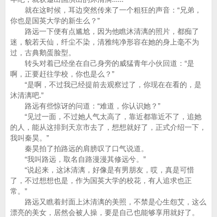
就在这时候，耳边突然传来了一个粗狂的声音：“兄弟，
你也是国英大学的新生么？”
路远一下便有点尴尬，因为他瞧沐清漓的照片，都痴了
迷，貌若天仙，纤尘不染，清雅纯净形容在她的身上毫不为
过，古典鹅蛋脸型。
转头对着已经坐在自己身旁的威猛青年小伙回道：“是
啊，正要赶往学校，你也是么？”
“是啊，不过我已经提前去观察过了，你现在在看的，是
沐清漓吧.”
路远有些惊讶的问道：“难道，你认识她？”
“见过一面，不过她人气太高了，靠近都靠近不了，追她
的人，能从这排到天京市去了，想想就好了，正式介绍一下，
我叫秦昊。”
秦昊拍了拍路远的肩膀叹了口气说道。
“我叫路远，取名自路漫漫其修远兮。”
“说起来，这沐清漓，好像是有男朋友，哎，真是可惜
了，不过想想也是，作为国英大学的校花，有人追求也正
常。”
路远又瞧着封面上沐清漓的美照，不禁是心生怨艾，这么
漂亮的美女，居然会被人操，要是自己也能够享用就好了。