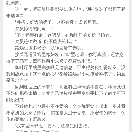
乳美照。
这一看，把秦昊吓得都要趴倒在地，随即眼珠子都亮了起
来端详着
“卧槽，好大的奶子。这不会真是墨老师吧。
秦昊惊愕的问道。”
“不是还能有谁？这骚货，在咖啡厅的厕所里拍的。”
秦昊连忙说道:“能不能发给我。”
路远也没多考虑，就转发给了秦昊。
接着路远又给墨寒妍发了句:“墨老师，你可真骚，还故意
拉下了奶罩，巴不得两个大奶子都露出来吧。”
咖啡厅里的墨寒妍瞧见这信息，不由得脸皮红得发麻，没
想到故意拉下来一点的心思都给路远那小毛孩给戳破了，简直
是无地自容。
回到座位上的墨寒妍，明显有些神情的不自在，林清凡也
不好问那些事情，毕竟自己悄摸摸在墨寒妍手机下了病毒可不
能说出来。
不过他此时也是心不在焉的，全身都要烧了起来，刚才看
墨寒妍的大奶子照片，实在是太过于香艳，那宏伟的胸部，仿
佛都要弹出了屏幕来。
“我有些不舒服，要不，还是先回去吧。”