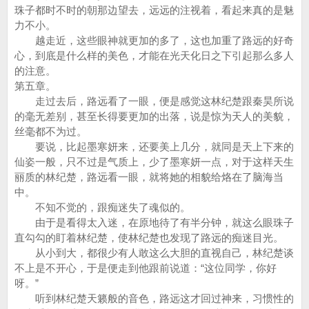
珠子都时不时的朝那边望去，远远的注视着，看起来真的是魅
力不小。
越走近，这些眼神就更加的多了，这也加重了路远的好奇
心，到底是什么样的美色，才能在光天化日之下引起那么多人
的注意。
第五章。
走过去后，路远看了一眼，便是感觉这林纪楚跟秦昊所说
的毫无差别，甚至长得要更加的出落，说是惊为天人的美貌，
丝毫都不为过。
要说，比起墨寒妍来，还要美上几分，就同是天上下来的
仙姿一般，只不过是气质上，少了墨寒妍一点，对于这样天生
丽质的林纪楚，路远看一眼，就将她的相貌给烙在了脑海当
中。
不知不觉的，跟痴迷失了魂似的。
由于是看得太入迷，在原地待了有半分钟，就这么眼珠子
直勾勾的盯着林纪楚，使林纪楚也发现了路远的痴迷目光。
从小到大，都很少有人敢这么大胆的直视自己，林纪楚谈
不上是不开心，于是便走到他跟前说道：“这位同学，你好
呀。”
听到林纪楚天籁般的音色，路远这才回过神来，习惯性的