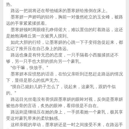
热。
路远一把就将还在帮他铺床的墨寒妍给推倒在床上。
墨寒妍一声娇呜的轻吟，胸前一对傲然屹立的玉女峰，被路
远的手掌紧紧揉抓着。
墨寒妍顿时两眼瞳孔睁得偌大，难以置信的盯着路远，这还
是她饱满峰丘第一次被男人摸到。
如此大胆的行经，让墨寒妍的心跳一下子变得急促起来，都
忘记了推开压在自己身上的路远。
路远也像是有恃无恐的态度，一只手隔着小西服揉抓还不
够，另一只手也大胆的抓向另一个豪乳。
“你干嘛，快放手。”
墨寒妍本应愤怒的话语，在怕父亲听到迁怒赶走路远的情况
下，显得是那么的低声无力。
“摸自己媳妇儿奶子怎么了，说起来，这豪乳，跟奶牛似
的。”
路远目光丝毫没有畏惧跟墨寒妍的眼眸对视，反倒是墨寒妍
被他赤骨的言语，炙热的眼神，看得很是不自在。
路远则是继续压在她的身上，一手抓着她一个豪乳，极其享
受这对豪乳带来的柔软触感。
这样亲昵的举动，墨寒妍还是一时之间接受不来，在路远手