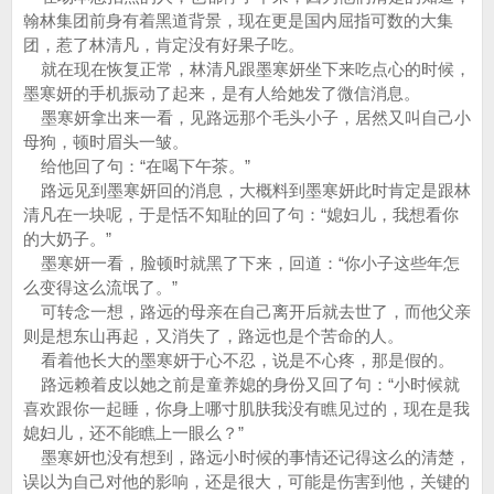
翰林集团前身有着黑道背景，现在更是国内屈指可数的大集
团，惹了林清凡，肯定没有好果子吃。
就在现在恢复正常，林清凡跟墨寒妍坐下来吃点心的时候，
墨寒妍的手机振动了起来，是有人给她发了微信消息。
墨寒妍拿出来一看，见路远那个毛头小子，居然又叫自己小
母狗，顿时眉头一皱。
给他回了句：“在喝下午茶。”
路远见到墨寒妍回的消息，大概料到墨寒妍此时肯定是跟林
清凡在一块呢，于是恬不知耻的回了句：“媳妇儿，我想看你
的大奶子。”
墨寒妍一看，脸顿时就黑了下来，回道：“你小子这些年怎
么变得这么流氓了。”
可转念一想，路远的母亲在自己离开后就去世了，而他父亲
则是想东山再起，又消失了，路远也是个苦命的人。
看着他长大的墨寒妍于心不忍，说是不心疼，那是假的。
路远赖着皮以她之前是童养媳的身份又回了句：“小时候就
喜欢跟你一起睡，你身上哪寸肌肤我没有瞧见过的，现在是我
媳妇儿，还不能瞧上一眼么？”
墨寒妍也没有想到，路远小时候的事情还记得这么的清楚，
误以为自己对他的影响，还是很大，可能是伤害到他，关键的