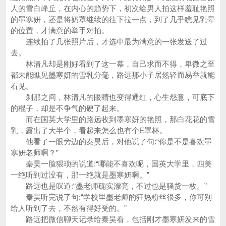
人的雪白峰丘，在内心的趋势下，初次给男人拍这样羞耻艳照
的墨寒妍，还是将奶罩继续的往下拉一点，到了几乎瞧见乳晕
的位置，才满意的举手对拍。
连续拍了几张照片后，才选中最为满意的一张发送了过
去。
林清凡却是刚好看到了这一幕，自己求而不得，卑微之至
都未能瞧见墨寒妍的雪乳分毫，路远那小子居然轻而易举就能
看见。
刹那之间，林清凡的眼睛也变得通红，心生怨意，可底下
的棍子，却是不争气的硬了起来。
而在国英大学里的路远收到墨寒妍的艳照，那白花花的雪
乳，露出了大半个，看起来怎么也有个E罩杯。
他看了一眼旁边的秦昊后，对他说了句:“你是不是喜欢墨
寒妍老师啊？”
秦昊一脸猥琐的说道:“哪能不喜欢呢，国英大学里，四美
一绝听到过没有，那一绝就是墨寒妍啊。”
路远也是叹道:“墨老师确实漂亮，不过也是骚货一枚。”
秦昊听完说了句:“学校里墨老师的狂热粉丝很多，你可别
给人听到了去，不然有得好受的。”
路远把微信聊天记录给秦昊看，包括刚才墨寒妍发来的雪