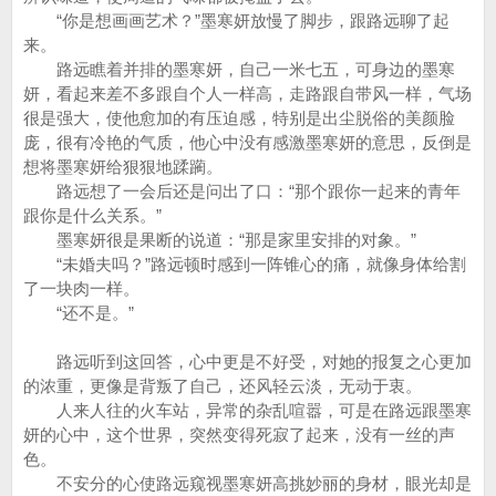
“你是想画画艺术？”墨寒妍放慢了脚步，跟路远聊了起
来。
路远瞧着并排的墨寒妍，自己一米七五，可身边的墨寒
妍，看起来差不多跟自个人一样高，走路跟自带风一样，气场
很是强大，使他愈加的有压迫感，特别是出尘脱俗的美颜脸
庞，很有冷艳的气质，他心中没有感激墨寒妍的意思，反倒是
想将墨寒妍给狠狠地蹂躏。
路远想了一会后还是问出了口：“那个跟你一起来的青年
跟你是什么关系。”
墨寒妍很是果断的说道：“那是家里安排的对象。”
“未婚夫吗？”路远顿时感到一阵锥心的痛，就像身体给割
了一块肉一样。
“还不是。”
路远听到这回答，心中更是不好受，对她的报复之心更加
的浓重，更像是背叛了自己，还风轻云淡，无动于衷。
人来人往的火车站，异常的杂乱喧嚣，可是在路远跟墨寒
妍的心中，这个世界，突然变得死寂了起来，没有一丝的声
色。
不安分的心使路远窥视墨寒妍高挑妙丽的身材，眼光却是