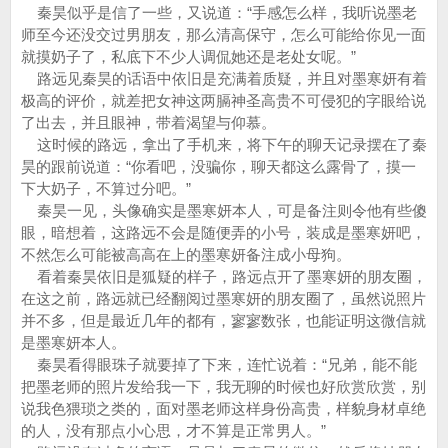
秦昊似乎是信了一些，又说道：“手感怎么样，我听说墨老
师至今还没交过男朋友，那么清高保守，怎么可能给你见一面
就摸奶子了，私底下不少人调侃她还是老处女呢。”
路远见秦昊的话语中依旧是充满着质疑，并且对墨寒妍有着
极高的评价，就差把女神这两膈神圣高贵不可侵犯的字眼给说
了出去，并且眼神，带着渴望与仰慕。
这时候的路远，拿出了手机来，将下午的聊天记录摆在了秦
昊的跟前说道：“你看吧，没骗你，聊天都这么露骨了，摸一
下大奶子，不算过分吧。”
秦昊一见，头像确实是墨寒妍本人，可是备注则令他有些傻
眼，暗想着，这路远不会是随便弄的小号，装成是墨寒妍吧，
不然怎么可能被高高在上的墨寒妍备注成小母狗。
看着秦昊依旧是狐疑的样子，路远点开了墨寒妍的朋友圈，
在这之前，路远就已经翻阅过墨寒妍的朋友圈了，虽然说照片
并不多，但是最近几年的都有，寥寥数张，也能证明这微信就
是墨寒妍本人。
秦昊看得眼珠子就要掉了下来，连忙说着：“兄弟，能不能
把墨老师的照片发给我一下，我无聊的时候也好欣赏欣赏，别
说我色猥琐之类的，面对墨老师这样身份高贵，样貌身材卓绝
的人，没有那点小心思，才不算是正常男人。”