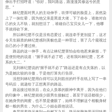
伸出手打招呼道：“你好，我叫路远，路漫漫其修远兮的意
思。”
林纪楚面对男人的主动伸手，吹弹可破的脸蛋上，居然染
上了一抹红晕，因为他父亲是黑道大佬，下了命令，谁敢对自
己的女儿不轨，就别想活了 ，谁碰自己宝贝女儿一下，他哪
手就得砍下来。
所以林纪楚不仅是没有恋爱过，就连牵手更别提了，这才
令天生丽质的林纪楚感到美貌也是一种罪过，害了几个窥视过
自己的小子遭过殃。
路远的这一伸手，有点让林纪楚害怕会给他惹来麻烦，于
是便拒绝的说道：“握手就不必了吧，还有我叫林纪楚，艺术
系的大二。”
见到林纪楚说的“握手就不必了”路远还是有点失落的，以
为是她比较的冷傲，于是他打算先行告辞。
没想到林纪楚用白得可以见到筋丝的纤手在纸上写了一串
号码后，就递给了正想离开的路远。
路远接过纸张后，在众人羡慕的眼神中离开，因为在他们
的印象中，林纪楚就很少跟男生接触过，甚至于说话都很少，
在她身旁的闺蜜，也不禁是傻眼了，始终不理解这个相貌身材
都一般的男生，为什么二小姐会跟他说话。
秦昊跟着路远来到一处树下之后，路远的脑海里还回味着