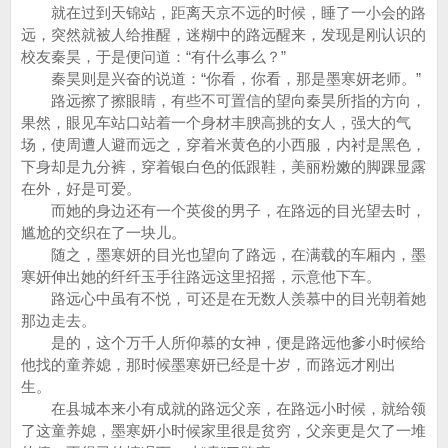
就在过到天锦站，距离天京不远的时候，睡了一小会的路
远，突然就被人给推醒，迷糊中的路远醒来，发现是刚认识的
校友秦昊，于是便问道：“有什么事么？”
秦昊则是兴奋的说道：“你看，你看，那是墨寒妍老师。”
路远擦了擦眼睛，有些不可置信的望向秦昊所指的方向，
果然，眼见车站口站着一个身材丰腴高挑的女人，强大的气
场，使周遭人避而远之，穿着米黄色的小西服，内衬是黑色，
下身却是九分裤，穿着银白色的低跟鞋，美丽粉嫩的脚踝显露
在外，好是可爱。
而她的身边还有一个英俊的男子，在路远的目光望去时，
尴尬的交织在了一块儿。
随之，墨寒妍的目光也望向了路远，在满载的车厢内，墨
寒妍伸出她的纤纤玉手往路远这里招摇，示意他下车。
路远心中虽有不悦，可还是在无数人羡慕中的目光朝着她
那边走去。
是的，这个万千人所仰慕的女神，便是路远他爹小时候给
他找的童养媳，那时候墨寒妍已经是十岁，而路远才刚出
生。
在县城本来小有成就的路远父亲，在路远小时候，就给领
了这童养媳，墨寒妍小时候家里很是贫穷，父亲更是欠了一堆