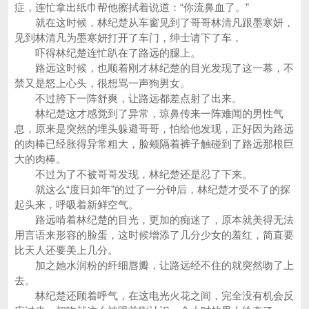
症，连忙拿出纸巾帮他擦拭着说道：“你流鼻血了。”
就在这时候，林纪楚从车窗见到了哥哥林清凡跟墨寒妍，
见到林清凡为墨寒妍打开了车门，绅士请下了车，
吓得林纪楚连忙趴在了路远的腿上。
路远这时候，也顺着刚才林纪楚的目光发现了这一幕，不
禁又是怒上心头，很想骂一声狗男女。
不过胯下一阵舒爽，让路远都差点射了出来。
林纪楚这才感觉到了异常，琼鼻传来一阵难闻的男性气
息，原来是突然的埋头躲避哥哥，怕给他发现，正好因为路远
的肉棒已经胀得异常粗大，脸颊隔着裤子触碰到了路远那根巨
大的肉棒。
不过为了不被哥哥发现，林纪楚还是忍了下来。
就这么“度日如年”的过了一分钟后，林纪楚才受不了的探
起头来，呼吸着新鲜空气。
路远啃着林纪楚的目光，更加的痴迷了，原本就美得无法
用言语来形容的脸蛋，这时候增添了几分少女的羞红，简直要
比天人还要美上几分。
加之她水润粉的纤细唇瓣，让路远经不住的就突然吻了上
去。
林纪楚还顾着呼气，在这电光火花之间，完全没有机会反