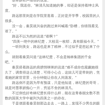
墨寒妍轻声细语的说道。
“好，我送你。”林清凡知道她的事，却还是保持着绅士风
度。
路远那里则是在学院里逛着，正好是开学季，校园里的人
很多。
没一会，秦昊就兴奋的跑过来叫喊着:“卧槽，你猜我看见
谁了。”
路远不以为然的说道:“谁啊？”
“四美一绝中的林纪楚，大校花一枚耶，真有眼福今天。”
一听到美女，路远也是来了精神，不过似乎是想起来了什
么。
就朝着秦昊问道:“这林纪楚，不会是翰林集团的千金
吧。”
秦昊搭着路远的肩膀悄咪咪的说道:“难不成你也窥觑她很
久了，调查得这么清楚，可得小心点，这妞儿可是带刺的，凭
着她的家世背景，分分钟能让你在人间蒸发。”
路远倒不是因为早有预谋，只是他知道，林纪楚的哥哥，
就是对墨寒妍痴心一片，穷追不舍的林清凡。
不过倒也好奇林纪楚长得什么样，能在这青春靓女数不胜
数的国英大学中被列为四美之一的存在。
于是便跟着秦昊朝那边走去，一路上，发现不少男生的眼