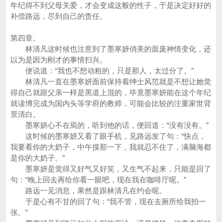
年纪得不到父母关爱，才会变成这般的性子，于是决定好好的
补偿路远，尽到自己的责任。
第四章。
林清凡这时候也注意到了墨寒妍俏美的面庞神情变化，还
以为是因为刚才的事情扫兴。
便说道：“我也不想动粗的，只是那人，太过分了。”
林清凡一直在墨寒妍面前保持着绅士风范就是不想让她觉
得自己就跟父亲一样是黑道上混的，毕竟墨寒妍能在这个年纪
就读博完成为国内头等学府的教师，可能会比较的注重家世背
景清白。
墨寒妍心不在焉的，听到他的话，便回道：“没有没有。”
这时候的墨寒妍又看了眼手机，见路远发了句：“快点，
我要看你的大奶子，中午摸那一下，我就忍不住了，满脑海都
是你的大奶子。”
墨寒妍是觉得又好气又好笑，又生气不起来，只能是回了
句：“晚上回去再给你看一眼吧，现在我在咖啡厅呢。”
路远一见消息，果然是跟林清凡在约会呢。
于是心有不甘的回了句：“我不管，现在去厕所给我拍一
张。”