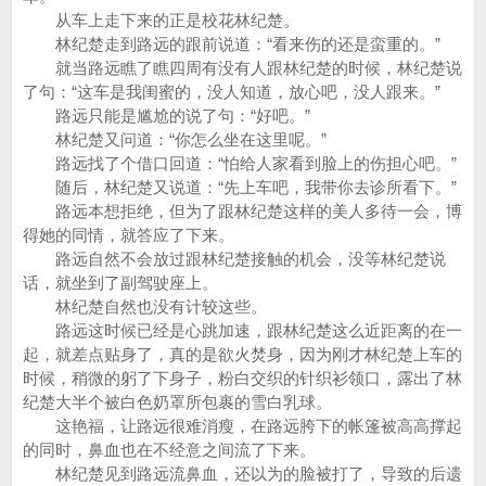
从车上走下来的正是校花林纪楚。
林纪楚走到路远的跟前说道：“看来伤的还是蛮重的。”
就当路远瞧了瞧四周有没有人跟林纪楚的时候，林纪楚说
了句：“这车是我闺蜜的，没人知道，放心吧，没人跟来。”
路远只能是尴尬的说了句：“好吧。”
林纪楚又问道：“你怎么坐在这里呢。”
路远找了个借口回道：“怕给人家看到脸上的伤担心吧。”
随后，林纪楚又说道：“先上车吧，我带你去诊所看下。”
路远本想拒绝，但为了跟林纪楚这样的美人多待一会，博
得她的同情，就答应了下来。
路远自然不会放过跟林纪楚接触的机会，没等林纪楚说
话，就坐到了副驾驶座上。
林纪楚自然也没有计较这些。
路远这时候已经是心跳加速，跟林纪楚这么近距离的在一
起，就差点贴身了，真的是欲火焚身，因为刚才林纪楚上车的
时候，稍微的躬了下身子，粉白交织的针织衫领口，露出了林
纪楚大半个被白色奶罩所包裹的雪白乳球。
这艳福，让路远很难消瘦，在路远胯下的帐篷被高高撑起
的同时，鼻血也在不经意之间流了下来。
林纪楚见到路远流鼻血，还以为的脸被打了，导致的后遗