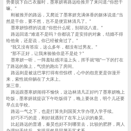
势要脱下自己衣服时，墨寒妍将路远给推开了来问道:“你想干
嘛。”
刚被推开的路远，又爬近了墨寒妍充满体香的躯体说道:“当
然是干你，要不然，岂不是便宜林清凡了。”
墨寒妍惊楞的说道:“你想什么呢，别胡说八道。”
路远回道:“难道不是吗？你都说了是安排的对象，结婚不得
给他肏，还是说，你已经被肏过了。”
“我又没有答应，这么多年，都没有过男友。”
“那不正好，让我来验验你是不是处？”
墨寒妍一听，一阵羞耻感洋溢上头，挥手就“啪”一下的打在
了路远的脸上，气愤的跑出了房间。
路远则是被这巴掌打得有些惊楞，心中的怨意更是弥漫开
来，索性就仰躺在了大床上。
第三章。
路远跟墨寒妍闹得不愉快，这边林清凡正好约了墨寒妍晚上
吃饭，墨寒妍就提议下午吃饭得了，晚上要休息，明个儿还要
早点去学校。
路远一气之下，也是打算先到国英大学办理入学手续。
好巧不巧的是，刚好就遇到了在车上认识的秦昊。
比起路远的普通，秦昊也好不到哪里去，比较的肥胖，两人
办理好手续后，发现居然是同属于艺术系。