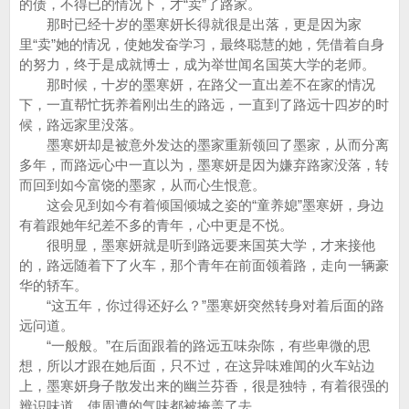
的债，不得已的情况下，才“卖”了路家。
那时已经十岁的墨寒妍长得就很是出落，更是因为家
里“卖”她的情况，使她发奋学习，最终聪慧的她，凭借着自身
的努力，终于是成就博士，成为举世闻名国英大学的老师。
那时候，十岁的墨寒妍，在路父一直出差不在家的情况
下，一直帮忙抚养着刚出生的路远，一直到了路远十四岁的时
候，路远家里没落。
墨寒妍却是被意外发达的墨家重新领回了墨家，从而分离
多年，而路远心中一直以为，墨寒妍是因为嫌弃路家没落，转
而回到如今富饶的墨家，从而心生恨意。
这会见到如今有着倾国倾城之姿的“童养媳”墨寒妍，身边
有着跟她年纪差不多的青年，心中更是不悦。
很明显，墨寒妍就是听到路远要来国英大学，才来接他
的，路远随着下了火车，那个青年在前面领着路，走向一辆豪
华的轿车。
“这五年，你过得还好么？”墨寒妍突然转身对着后面的路
远问道。
“一般般。”在后面跟着的路远五味杂陈，有些卑微的思
想，所以才跟在她后面，只不过，在这异味难闻的火车站边
上，墨寒妍身子散发出来的幽兰芬香，很是独特，有着很强的
辨识味道，使周遭的气味都被掩盖了去。